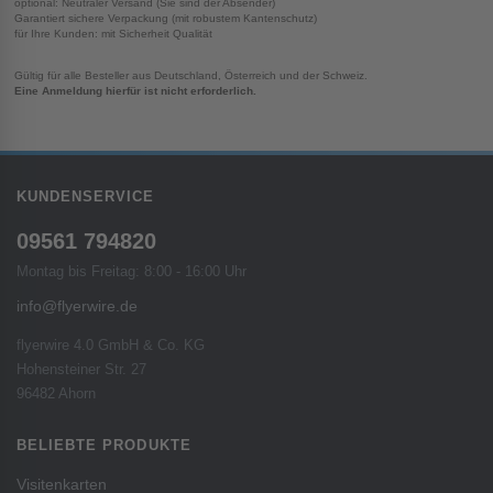
optional: Neutraler Versand (Sie sind der Absender)
Garantiert sichere Verpackung (mit robustem Kantenschutz)
für Ihre Kunden: mit Sicherheit Qualität
Gültig für alle Besteller aus Deutschland, Österreich und der Schweiz.
Eine Anmeldung hierfür ist nicht erforderlich.
KUNDENSERVICE
09561 794820
Montag bis Freitag: 8:00 - 16:00 Uhr
info@flyerwire.de
flyerwire 4.0 GmbH & Co. KG
Hohensteiner Str. 27
96482 Ahorn
BELIEBTE PRODUKTE
Visitenkarten