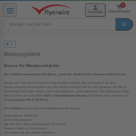
Zum Inhalt springen
0
Einkaufswagen
Anmelden
Menü
rmenü Produkte
Bonussystem
menü Weiterverarbeitung
Bonus für Wiederverkäufer
Sie erhalten automatisch 4% Bonus, wenn Sie direkt an Ihre Kunden liefern lassen.
menü Hilfe und Service
Bereits ab 5 aktiven Kunden pro Kalenderjahr nehmen Sie automatisch an dem
Wiederverkäufer-Bonussystem teil. Den Bonus erhalten Sie auf alle Umsätze, die Sie im
Kalenderjahr für Dritte tätigen (ab 5 verschiedenen Lieferadressen). Die Vergütung erfolgt
als Gutschein pro erreichten
500 € bonusfähigem Umsatz
(Druckpreis ohne Steuer) und
beträgt
jeweils 4% (= 20,00 €)
.
Ihre
Vorteile
mit dem flyerwire-Wiederverkäufer-Bonus:
automatische Teilnahme
ab 5 Lieferadressen
alle 500 Euro Netto-Druckumsatz 4% Bonus
Versand direkt an Ihre Kunden
Hier
finden Sie alle unsere Zahlarten