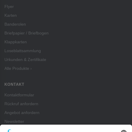
Flyer
Karten
Banderolen
Briefpapier / Briefbogen
Klappkarten
Loseblattsammlung
Urkunden & Zertifikate
Alle Produkte ›
KONTAKT
Kontaktformular
Rückruf anfordern
Angebot anfordern
Newsletter