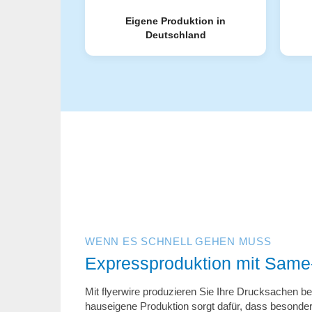
Eigene Produktion in
Deutschland
Top-Vorteile
Services & Extras
Versand & Lieferung
Konto & Zugang
WENN ES SCHNELL GEHEN MUSS
Expressproduktion mit Same
Mit flyerwire produzieren Sie Ihre Drucksachen b
hauseigene Produktion sorgt dafür, dass besonder