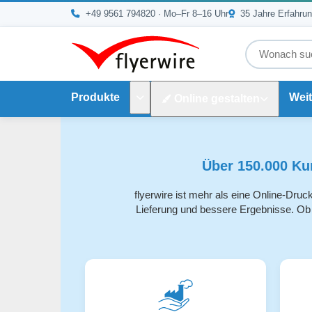
Zum Inhalt springen
+49 9561 794820
· Mo–Fr 8–16 Uhr
35 Jahre Erfahru
Produkte
Weit
Online gestalten
Untermenü Produkte
Über 150.000 Ku
flyerwire ist mehr als eine Online-Druc
Lieferung und bessere Ergebnisse. Ob 