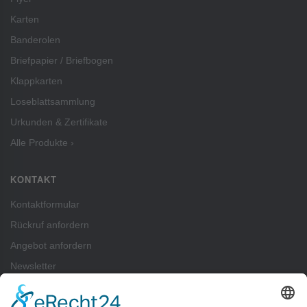
Karten
Banderolen
Briefpapier / Briefbogen
Klappkarten
Loseblattsammlung
Urkunden & Zertifikate
Alle Produkte ›
KONTAKT
Kontaktformular
Rückruf anfordern
Angebot anfordern
Newsletter
ZAHLUNGSARTEN