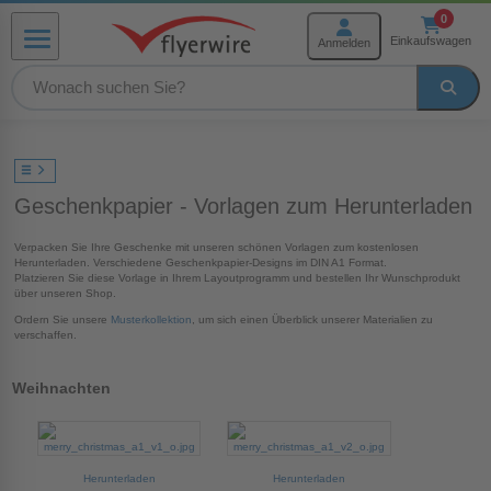
Zum Inhalt springen
0
Einkaufswagen
Anmelden
Menü
rmenü Produkte
Geschenkpapier - Vorlagen zum Herunterladen
menü Weiterverarbeitung
Verpacken Sie Ihre Geschenke mit unseren schönen Vorlagen zum kostenlosen
Herunterladen. Verschiedene Geschenkpapier-Designs im DIN A1 Format.
Platzieren Sie diese Vorlage in Ihrem Layoutprogramm und bestellen Ihr Wunschprodukt
menü Hilfe und Service
über unseren Shop.
Ordern Sie unsere
Musterkollektion
, um sich einen Überblick unserer Materialien zu
verschaffen.
Weihnachten
Herunterladen
Herunterladen