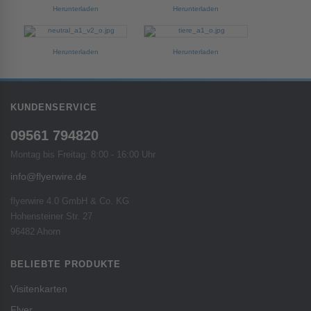
Herunterladen
Herunterladen
Herunterladen
Herunterladen
KUNDENSERVICE
09561 794820
Montag bis Freitag: 8:00 - 16:00 Uhr
info@flyerwire.de
flyerwire 4.0 GmbH & Co. KG
Hohensteiner Str. 27
96482 Ahorn
BELIEBTE PRODUKTE
Visitenkarten
Flyer