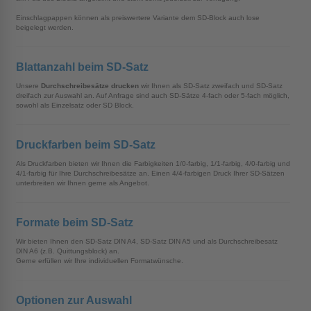
Einschlagpappen können als preiswertere Variante dem SD-Block auch lose
beigelegt werden.
Blattanzahl beim SD-Satz
Unsere
Durchschreibesätze drucken
wir Ihnen als SD-Satz zweifach und SD-Satz
dreifach zur Auswahl an. Auf Anfrage sind auch SD-Sätze 4-fach oder 5-fach möglich,
sowohl als Einzelsatz oder SD Block.
Druckfarben beim SD-Satz
Als Druckfarben bieten wir Ihnen die Farbigkeiten 1/0-farbig, 1/1-farbig, 4/0-farbig und
4/1-farbig für Ihre Durchschreibesätze an. Einen 4/4-farbigen Druck Ihrer SD-Sätzen
unterbreiten wir Ihnen gerne als Angebot.
Formate beim SD-Satz
Wir bieten Ihnen den SD-Satz DIN A4, SD-Satz DIN A5 und als Durchschreibesatz
DIN A6 (z.B. Quittungsblock) an.
Gerne erfüllen wir Ihre individuellen Formatwünsche.
Optionen zur Auswahl