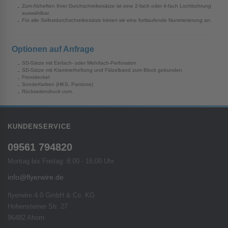
Zum Abheften Ihrer Durchschreibesätze ist eine 2-fach oder 4-fach Lochbohrung
auswählbar.
Für alle Selbstdurchschreibesätze bieten wir eine fortlaufende Nummerierung an.
Optionen auf Anfrage
SD-Sätze mit Einfach- oder Mehrfach-Perforation
SD-Sätze mit Klammerheftung und Fälzelband zum Block gebunden
Frontdeckel
Sonderfarben (HKS, Pantone)
Rückseitendruck uvm.
KUNDENSERVICE
09561 794820
Montag bis Freitag: 8:00 - 16:00 Uhr
info@flyerwire.de
flyerwire 4.0 GmbH & Co. KG
Hohensteiner Str. 27
96482 Ahorn