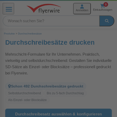
Zum Inhalt springen
0
Einkaufswagen
Anmelden
Menü
rmenü Produkte
Produkte
>
Durchschreibesätze
Durchschreibesätze drucken
Mehrschicht-Formulare für Ihr Unternehmen. Praktisch,
menü Weiterverarbeitung
vielseitig und selbstdurchschreibend: Gestalten Sie individuelle
SD-Sätze als Einzel- oder Blocksätze – professionell gedruckt
menü Hilfe und Service
bei Flyerwire.
Schon 492 Durchschreibesätze gedruckt
Selbstdurchschreibend
Bis zu 5-fach Durchschlag
Als Einzel- oder Blocksätze
Durchschreibesatz auswählen & konfigurieren