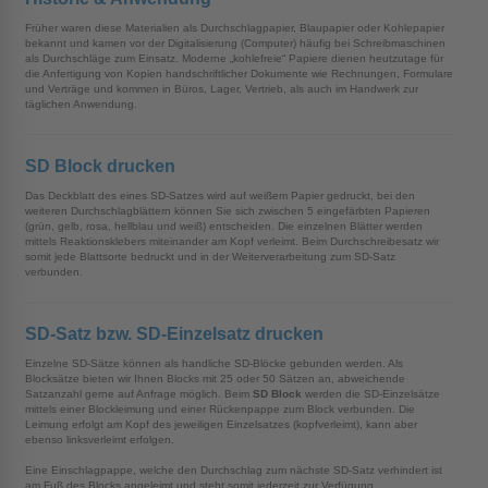
Früher waren diese Materialien als Durchschlagpapier, Blaupapier oder Kohlepapier
bekannt und kamen vor der Digitalisierung (Computer) häufig bei Schreibmaschinen
als Durchschläge zum Einsatz. Moderne „kohlefreie“ Papiere dienen heutzutage für
die Anfertigung von Kopien handschriftlicher Dokumente wie Rechnungen, Formulare
und Verträge und kommen in Büros, Lager, Vertrieb, als auch im Handwerk zur
täglichen Anwendung.
SD Block drucken
Das Deckblatt des eines SD-Satzes wird auf weißem Papier gedruckt, bei den
weiteren Durchschlagblättern können Sie sich zwischen 5 eingefärbten Papieren
(grün, gelb, rosa, hellblau und weiß) entscheiden. Die einzelnen Blätter werden
mittels Reaktionsklebers miteinander am Kopf verleimt. Beim Durchschreibesatz wir
somit jede Blattsorte bedruckt und in der Weiterverarbeitung zum SD-Satz
verbunden.
SD-Satz bzw. SD-Einzelsatz drucken
Einzelne SD-Sätze können als handliche SD-Blöcke gebunden werden. Als
Blocksätze bieten wir Ihnen Blocks mit 25 oder 50 Sätzen an, abweichende
Satzanzahl gerne auf Anfrage möglich. Beim
SD Block
werden die SD-Einzelsätze
mittels einer Blockleimung und einer Rückenpappe zum Block verbunden. Die
Leimung erfolgt am Kopf des jeweiligen Einzelsatzes (kopfverleimt), kann aber
ebenso linksverleimt erfolgen.
Eine Einschlagpappe, welche den Durchschlag zum nächste SD-Satz verhindert ist
am Fuß des Blocks angeleimt und steht somit jederzeit zur Verfügung.