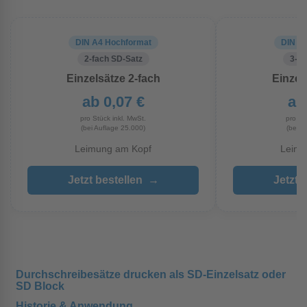
DIN A4 Hochformat
DIN A
2-fach SD-Satz
3-fa
Einzelsätze 2-fach
Einzel
ab 0,07 €
ab
pro Stück inkl. MwSt.
pro St
(bei Auflage 25.000)
(bei A
Leimung am Kopf
Leimu
Jetzt bestellen
→
Jetzt 
Durchschreibesätze drucken als SD-Einzelsatz oder
SD Block
Historie & Anwendung