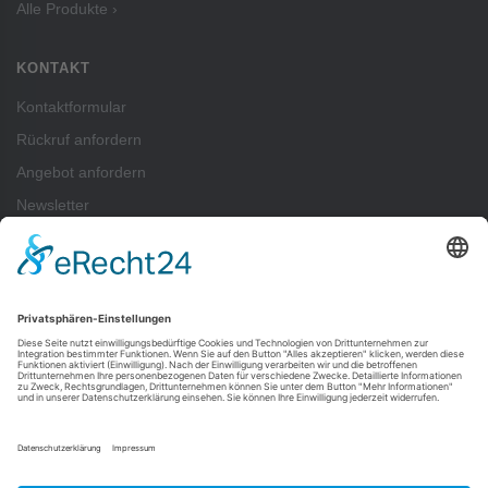
Alle Produkte ›
KONTAKT
Kontaktformular
Rückruf anfordern
Angebot anfordern
Newsletter
ZAHLUNGSARTEN
Pay
Pal
SEPA-Lastschrift
Vorkasse
Rechnung
Kreditkartenzahlung (Visa, Mastercard) über PayPal möglich — auch ohne
PayPal-Konto.
Alle Zahlungsarten im Überblick ›
FOLGEN SIE UNS