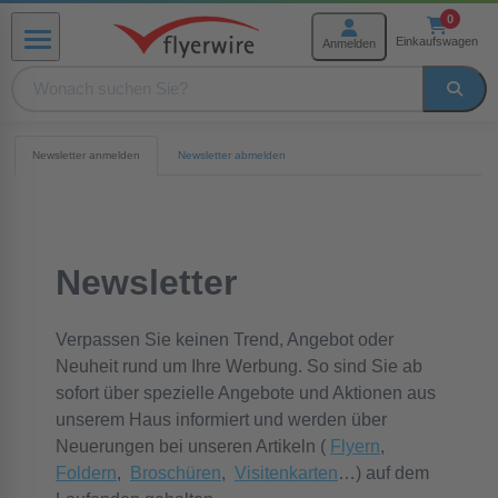
Zum Inhalt springen
0
Einkaufswagen
Anmelden
Menü
rmenü Produkte
Newsletter anmelden
Newsletter abmelden
menü Weiterverarbeitung
Newsletter
menü Hilfe und Service
Verpassen Sie keinen Trend, Angebot oder
Neuheit rund um Ihre Werbung. So sind Sie ab
sofort über spezielle Angebote und Aktionen aus
unserem Haus informiert und werden über
Neuerungen bei unseren Artikeln (
Flyern
,
Foldern
,
Broschüren
,
Visitenkarten
…) auf dem