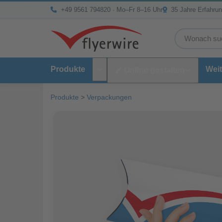
Zum Inhalt springen
+49 9561 794820
· Mo–Fr 8–16 Uhr
35 Jahre Erfahru
Produkte
Weit
Online gestalten
Untermenü Produkte
Produkte
>
Verpackungen