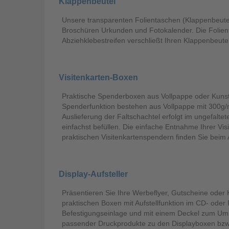
Klappenbeutel
Unsere transparenten Folientaschen (Klappenbeutel
Broschüren Urkunden und Fotokalender. Die Folienta
Abziehklebestreifen verschließt Ihren Klappenbeutel
Visitenkarten-Boxen
Praktische Spenderboxen aus Vollpappe oder Kunsts
Spenderfunktion bestehen aus Vollpappe mit 300g/m
Auslieferung der Faltschachtel erfolgt im ungefalt
einfachst befüllen. Die einfache Entnahme Ihrer Vis
praktischen Visitenkartenspendern finden Sie beim A
Display-Aufsteller
Präsentieren Sie Ihre Werbeflyer, Gutscheine oder K
praktischen Boxen mit Aufstellfunktion im CD- ode
Befestigungseinlage und mit einem Deckel zum Umsch
passender Druckprodukte zu den Displayboxen bzw. 