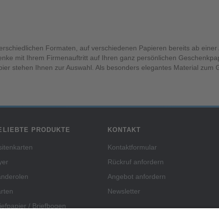
terschiedlichen Formaten, auf verschiedenen Papieren bereits ab einer
nke mit Ihrem Firmenauftritt auf Ihren ganz persönlichen Geschenkpa
ier stehen Ihnen zur Auswahl. Als besonders elegantes Material zum
ELIEBTE PRODUKTE
KONTAKT
sitenkarten
Kontaktformular
yer
Rückruf anfordern
anderolen
Angebot anfordern
rten
Newsletter
iefpapier / Briefbogen