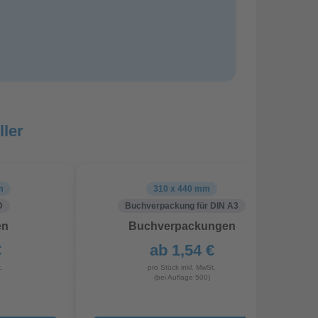
ler
m
310 x 440 mm
D
Buchverpackung für DIN A3
en
Buchverpackungen
€
ab 1,54 €
.
pro Stück inkl. MwSt.
(bei Auflage 500)