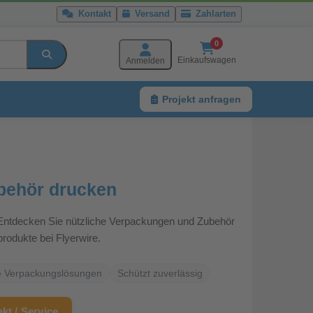
Kontakt
Versand
Zahlarten
0
Einkaufswagen
Anmelden
Projekt anfragen
Service
behör drucken
: Entdecken Sie nützliche Verpackungen und Zubehör
rodukte bei Flyerwire.
ge Verpackungslösungen
Schützt zuverlässig
kt / Service