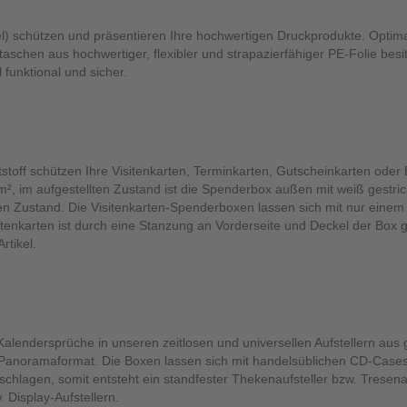
) schützen und präsentieren Ihre hochwertigen Druckprodukte. Optimal
schen aus hochwertiger, flexibler und strapazierfähiger PE-Folie besi
 funktional und sicher.
toff schützen Ihre Visitenkarten, Terminkarten, Gutscheinkarten oder
², im aufgestellten Zustand ist die Spenderbox außen mit weiß gestri
eten Zustand. Die Visitenkarten-Spenderboxen lassen sich mit nur einem
itenkarten ist durch eine Stanzung an Vorderseite und Deckel der Box 
rtikel.
alendersprüche in unseren zeitlosen und universellen Aufstellern aus g
r Panoramaformat. Die Boxen lassen sich mit handelsüblichen CD-Case
lagen, somit entsteht ein standfester Thekenaufsteller bzw. Tresenaufs
Display-Aufstellern.