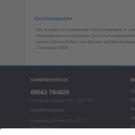
Geschenkpapier
Wir drucken Ihr individuelles Geschenkpapier in un
Präsentieren und verpacken Sie Ihre Kundengesche
besten Eigenschaften zum Einsatz als Geschenkpap
Chromolux 900E.
KUNDENSERVICE
B
Vi
09561 794820
Fl
Montag bis Freitag: 8:00 - 16:00 Uhr
B
info@flyerwire.de
Ka
flyerwire 4.0 GmbH & Co. KG
Br
Hohensteiner Str. 27
96482 Ahorn