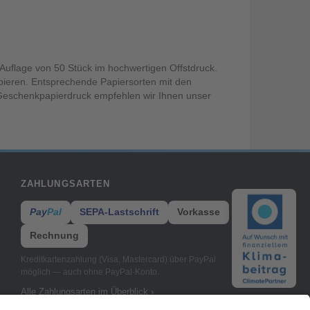
 Auflage von 50 Stück im hochwertigen Offstdruck.
pieren. Entsprechende Papiersorten mit den
 Geschenkpapierdruck empfehlen wir Ihnen unser
ZAHLUNGSARTEN
Pay
Pal
SEPA-Lastschrift
Vorkasse
Rechnung
Kreditkartenzahlung (Visa, Mastercard) über PayPal
möglich — auch ohne PayPal-Konto.
Alle Zahlungsarten im Überblick ›
FOLGEN SIE UNS