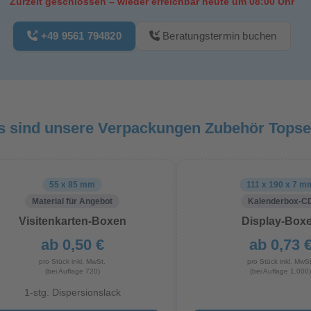
Zurzeit geschlossen – wieder erreichbar heute um 08:00 Uhr
+49 9561 794820
Beratungstermin buchen
s sind unsere Verpackungen Zubehör Topsel
55 x 85 mm
111 x 190 x 7 m
Material für Angebot
Kalenderbox-C
Visitenkarten-Boxen
Display-Box
ab 0,50 €
ab 0,73 
pro Stück inkl. MwSt.
pro Stück inkl. MwSt
(bei Auflage 720)
(bei Auflage 1.000)
1-stg. Dispersionslack