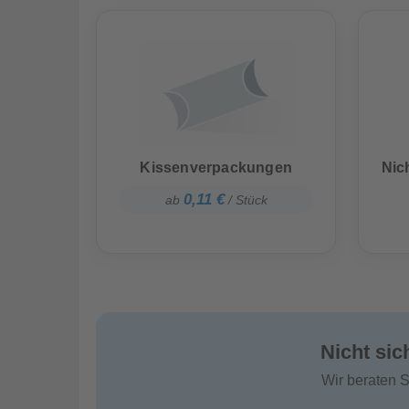
Kissenverpackungen
Nic
0,11 €
ab
/ Stück
Nicht sic
Wir beraten S