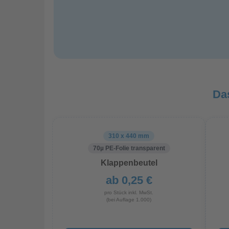
Da
310 x 440 mm
70µ PE-Folie transparent
Klappenbeutel
ab 0,25 €
pro Stück inkl. MwSt.
(bei Auflage 1.000)