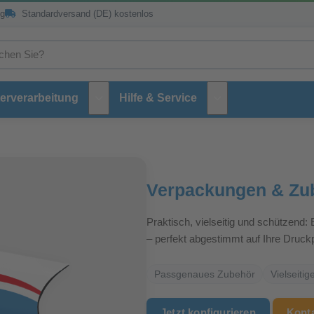
ng
Standardversand (DE) kostenlos
erverarbeitung
Hilfe & Service
Untermenü Weiterverarbeitung
Untermenü Hilfe und 
Verpackungen & Zu
Praktisch, vielseitig und schützend
– perfekt abgestimmt auf Ihre Druckp
Passgenaues Zubehör
Vielseiti
Jetzt konfigurieren
Konta