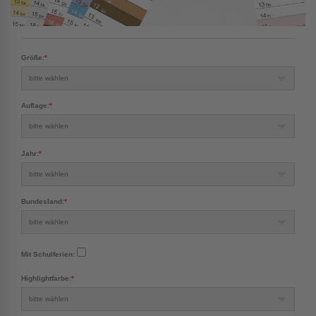
ab 16,99 €
brutto inkl. Versand
Größe:
*
Auflage:
*
Jahr:
*
Bundesland:
*
Mit Schulferien:
Highlightfarbe:
*