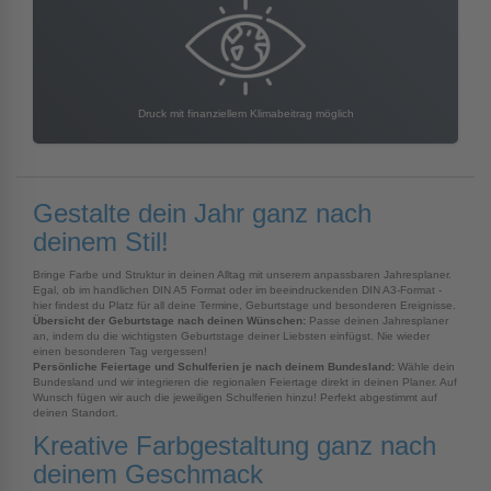
Druck mit finanziellem Klimabeitrag möglich
Gestalte dein Jahr ganz nach
deinem Stil!
Bringe Farbe und Struktur in deinen Alltag mit unserem anpassbaren Jahresplaner.
Egal, ob im handlichen DIN A5 Format oder im beeindruckenden DIN A3-Format -
hier findest du Platz für all deine Termine, Geburtstage und besonderen Ereignisse.
Übersicht der Geburtstage nach deinen Wünschen:
Passe deinen Jahresplaner
an, indem du die wichtigsten Geburtstage deiner Liebsten einfügst. Nie wieder
einen besonderen Tag vergessen!
Persönliche Feiertage und Schulferien je nach deinem Bundesland:
Wähle dein
Bundesland und wir integrieren die regionalen Feiertage direkt in deinen Planer. Auf
Wunsch fügen wir auch die jeweiligen Schulferien hinzu! Perfekt abgestimmt auf
deinen Standort.
Kreative Farbgestaltung ganz nach
deinem Geschmack