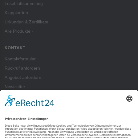
Loseblattsammlung
Klappkarten
Urkunden & Zertifikate
Alle Produkte ›
KONTAKT
Kontaktformular
Rückruf anfordern
Angebot anfordern
Newsletter
ZAHLUNGSARTEN
Pay
Pal
SEPA-Lastschrift
Vorkasse
Rechnung
Kreditkartenzahlung (Visa, Mastercard) über PayPal möglich — auch ohne
PayPal-Konto.