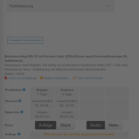
Auswahl zurücksetzen
Briefumschlag DIN C5 mit Fenster links (229x162mm quer) PremiumEnvelope 90,
haftklebend,
Naturpapier weiß 90g/qm, 4/4-farbig im verarbeiteten Endformat (offen 257 x 344 mm),
Klebelasche oben, Haftklebung mit silikonbeschichteten Abziehstreifen
Artikel: 13412
Infos zur Erstellung
Artikel empfehlen
Link zum Produkt
Produktion
Regular
Express
7 Tage
4 Tage
Versand
voraussichtlich
voraussichtlich
Di, 18.08.
Do, 13.08.
Daten bis
morgen
morgen
09:00 Uhr
09:00 Uhr
Preis
Auflage
Bitte klicken Sie auf das gewünschte Preisfeld.