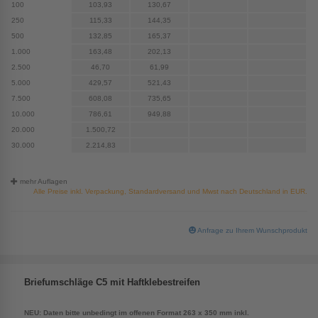
100
103,93
130,67
250
115,33
144,35
500
132,85
165,37
1.000
163,48
202,13
2.500
46,70
61,99
5.000
429,57
521,43
7.500
608,08
735,65
10.000
786,61
949,88
20.000
1.500,72
30.000
2.214,83
mehr Auflagen
Alle Preise inkl. Verpackung, Standardversand und Mwst nach Deutschland in EUR.
Anfrage zu Ihrem Wunschprodukt
Briefumschläge C5 mit Haftklebestreifen
NEU: Daten bitte unbedingt im offenen Format 263 x 350 mm inkl.