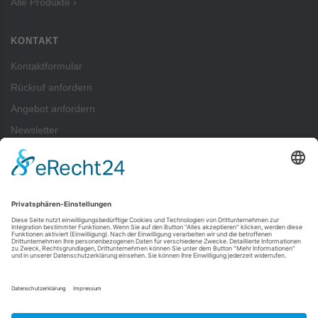
Alle Produkte ›
KONTAKT
Kontaktformular
Rückruf anfordern
Angebot anfordern
Newsletter
ZAHLUNGSARTEN
Pay
Pal
SEPA-Lastschrift
Vorkasse
Rechnung
Kreditkartenzahlung (Visa, Mastercard) über PayPal möglich — auch ohne
PayPal-Konto.
Alle Zahlungsarten im Überblick ›
FOLGEN SIE UNS