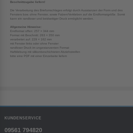
Beschnittzugabe liefern!
Die Verarbeitung des Briefumschlages erfolgt durch Ausstanzen der Form und des
Fensters bzw. ohne Fenster, sowie Falzen/Verkleben auf die Endformatgröße. Somit
kann ein randloser und beidseitiger Druck ermöglicht werden.
Allgemeine Hinweise:
Endformat offen: 257 × 344 mm
Format mit Beschnitt: 263 × 350 mm
verarbeitet auf: 229 × 162 mm
mit Fenster links oder ohne Fenster
randloser Druck im ungestanzenten Format
Haftklebung mit silikonbeschichteten Abziehstreifen
bitte eine PDF mit einer Einzelseite liefern
KUNDENSERVICE
09561 794820