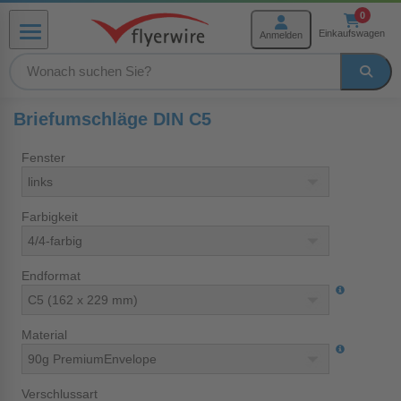
Zum Inhalt springen
0
Einkaufswagen
Anmelden
Menü
rmenü Produkte
Briefumschläge DIN C5
Fenster
menü Weiterverarbeitung
Farbigkeit
menü Hilfe und Service
Endformat
Material
Verschlussart