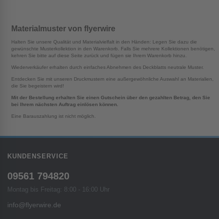
Materialmuster von flyerwire
Halten Sie unsere Qualität und Materialvielfalt in den Händen: Legen Sie dazu die
gewünschte Musterkollektion in den Warenkorb. Falls Sie mehrere Kollektionen benötigen,
kehren Sie bitte auf diese Seite zurück und fügen sie Ihrem Warenkorb hinzu.
Wiederverkäufer erhalten durch einfaches Abnehmen des Deckblatts neutrale Muster.
Entdecken Sie mit unseren Druckmustern eine außergewöhnliche Auswahl an Materialien,
die Sie begeistern wird!
Mit der Bestellung erhalten Sie einen Gutschein über den gezahlten Betrag, den Sie
bei Ihrem nächsten Auftrag einlösen können.
Eine Barauszahlung ist nicht möglich.
KUNDENSERVICE
09561 794820
Montag bis Freitag: 8:00 - 16:00 Uhr
info@flyerwire.de