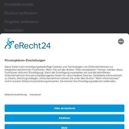
Kontaktformular
Rückruf anfordern
Angebot anfordern
Newsletter
ZAHLUNGSARTEN
Pay
Pal
SEPA-Lastschrift
Vorkasse
Rechnung
Kreditkartenzahlung (Visa, Mastercard) über PayPal möglich — auch ohne
PayPal-Konto.
Alle Zahlungsarten im Überblick ›
FOLGEN SIE UNS
Newsletter
Impressum
AGB
Widerrufsbelehrung
Vertrag widerrufen
Cookie-Einstellungen
Datenschutzerklärung