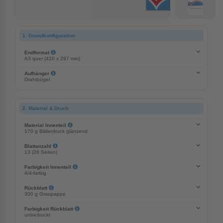
1. Grundkonfiguration
Endformat
A3 quer (420 x 297 mm)
Aufhänger
Drahtbügel
2. Material & Druck
Material Innenteil
170 g Bilderdruck glänzend
Blattanzahl
13 (26 Seiten)
Farbigkeit Innenteil
4/4-farbig
Rückblatt
300 g Graupappe
Farbigkeit Rückblatt
unbedruckt