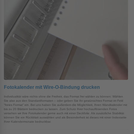
Fotokalender mit Wire-O-Bindung drucken
Individualität wäre nichts ohne die Freiheit, das Format frei wählen zu können: Wählen
Sie also aus den Standardformaten – oder geben Sie Ihr gewünschtes Format im Feld
“freies Format” ein. Bei uns haben Sie außerdem die Möglichkeit, Ihren Wandkalender mit
bis zu 20 Blättern bedrucken zu lassen. Zum Schutz Ihrer hochauflösenden Fotos
versehen wir Ihre Fotokalender gerne auch mit einer Deckfolie. Als zusätzliche Stabilität
können Sie ein Rückblatt auswählen und als Besonderheit ist dieses mit einer Indexseite
Ihrer Kalendermonate bedruckbar.