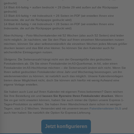
gedruckt)
14 Blatt 4/4-farbig + außen bedruckt = 29 (Seite 29 wird außen auf die Rückpappe
gedruckt)
13 Blatt 4/4-farbig + mit Indexdruck = 26 Seiten im PDF (wir erstellen Ihnen eine
Indexseite, die auf die Rückpappe gedruckt wird)
14 Blatt 4/4-farbig + mit Indexdruck = 28 Seiten im PDF (wir erstellen Ihnen eine
Indexseite, die auf die Rückpappe gedruckt wird)
Aber Achtung – Foto-Wochenkalender mit 52 Wochen (also auch 52 Seiten) sind leider
nicht möglich. Je nachdem, wie Sie den Platz auf Ihren einzelnen Monatsseiten nutzen
möchten, können Sie aber selbstverständlich die einzelnen Wochen jedes Monats größer
drucken lassen und das Bild eher kleiner. So können Sie den Kalender auch für
wöchentliche Eintragungen nutzen.
Übrigens: Die Seitenanzahl hängt nicht von der Gesamtgröße des gedruckten
Fotokalenders ab. Ob Sie einen Fotokalender im A3-Querformat, in A4, oder einen
Fotokalender im A5-Hochformat möchten – die Seitenanzahl ändert sich nicht. Wenn Sie
Ihren selbst gedruckten Fotokalender ohne Jahr und Wochentag bevorzugen, um ihn
wiederverwenden zu können, ist natürlich auch das möglich. Unsere Kalendervorlagen
bieten diese Möglichkeit nicht, doch Sie können sich hierfür mit wenig Aufwand eine
eigene Vorlage erstellen.
Sie haben auch Lust auf Ihren Kalender mit eigenen Fotos bekommen? Dann reichen
Sie Ihre Bestellung ein und
lassen Sie flyerwire Ihren Fotokalender drucken
. Wenn
Sie es gar nicht erwarten können, haben Sie auch immer die Option unsere Express 1-
Tages-Produktion zu wählen. Sie haben Ihren Wandschmuck dann schon in wenigen
Tagen, statt 1–2 Wochen. Versendet wird mit unserem treuen
Paketdienstleister GLS
und
auch hier haben Sie natürlich die Option für Express-Lieferung.
Jetzt konfigurieren