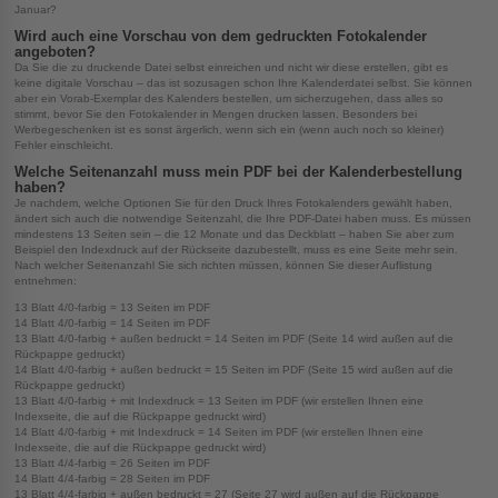
Januar?
Wird auch eine Vorschau von dem gedruckten Fotokalender
angeboten?
Da Sie die zu druckende Datei selbst einreichen und nicht wir diese erstellen, gibt es
keine digitale Vorschau – das ist sozusagen schon Ihre Kalenderdatei selbst. Sie können
aber ein Vorab-Exemplar des Kalenders bestellen, um sicherzugehen, dass alles so
stimmt, bevor Sie den Fotokalender in Mengen drucken lassen. Besonders bei
Werbegeschenken ist es sonst ärgerlich, wenn sich ein (wenn auch noch so kleiner)
Fehler einschleicht.
Welche Seitenanzahl muss mein PDF bei der Kalenderbestellung
haben?
Je nachdem, welche Optionen Sie für den Druck Ihres Fotokalenders gewählt haben,
ändert sich auch die notwendige Seitenzahl, die Ihre PDF-Datei haben muss. Es müssen
mindestens 13 Seiten sein – die 12 Monate und das Deckblatt – haben Sie aber zum
Beispiel den Indexdruck auf der Rückseite dazubestellt, muss es eine Seite mehr sein.
Nach welcher Seitenanzahl Sie sich richten müssen, können Sie dieser Auflistung
entnehmen:
13 Blatt 4/0-farbig = 13 Seiten im PDF
14 Blatt 4/0-farbig = 14 Seiten im PDF
13 Blatt 4/0-farbig + außen bedruckt = 14 Seiten im PDF (Seite 14 wird außen auf die
Rückpappe gedruckt)
14 Blatt 4/0-farbig + außen bedruckt = 15 Seiten im PDF (Seite 15 wird außen auf die
Rückpappe gedruckt)
13 Blatt 4/0-farbig + mit Indexdruck = 13 Seiten im PDF (wir erstellen Ihnen eine
Indexseite, die auf die Rückpappe gedruckt wird)
14 Blatt 4/0-farbig + mit Indexdruck = 14 Seiten im PDF (wir erstellen Ihnen eine
Indexseite, die auf die Rückpappe gedruckt wird)
13 Blatt 4/4-farbig = 26 Seiten im PDF
14 Blatt 4/4-farbig = 28 Seiten im PDF
13 Blatt 4/4-farbig + außen bedruckt = 27 (Seite 27 wird außen auf die Rückpappe