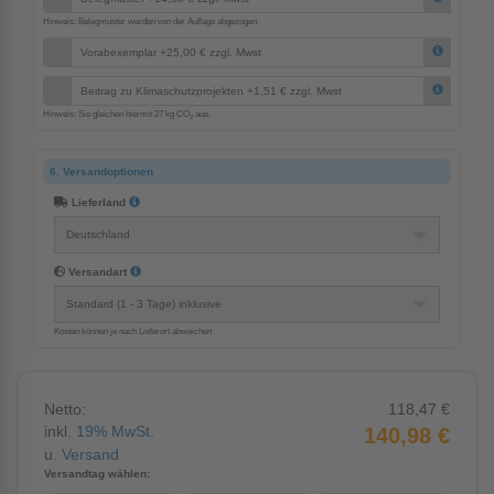
Hinweis: Belegmuster werden von der Auflage abgezogen.
Vorabexemplar +25,00 € zzgl. Mwst
Beitrag zu Klimaschutzprojekten +1,51 € zzgl. Mwst
Hinweis: Sie gleichen hiermit 27 kg CO
aus.
2
6. Versandoptionen
Lieferland
Versandart
Kosten können je nach Lieferort abweichen
Netto:
118,47 €
inkl.
19%
MwSt.
140,98 €
u.
Versand
Versandtag wählen: