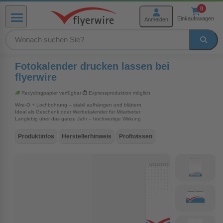
Zum Inhalt springen
0
Einkaufswagen
Anmelden
Menü
rmenü Produkte
Fotokalender drucken lassen bei
flyerwire
Recyclingpapier verfügbar
Expressproduktion möglich
menü Weiterverarbeitung
Wire-O + Lochbohrung – stabil aufhängen und blättern
Ideal als Geschenk oder Werbekalender für Mitarbeiter
Langlebig über das ganze Jahr – hochwertige Wirkung
menü Hilfe und Service
Produktinfos
Herstellerhinweis
Profiwissen