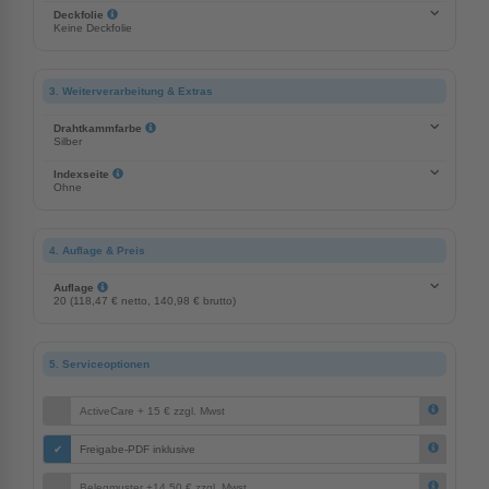
Deckfolie
Keine Deckfolie
3. Weiterverarbeitung & Extras
Drahtkammfarbe
Silber
Indexseite
Ohne
4. Auflage & Preis
Auflage
20 (118,47 € netto, 140,98 € brutto)
5. Serviceoptionen
ActiveCare + 15 € zzgl. Mwst
Freigabe-PDF inklusive
Belegmuster +14,50 € zzgl. Mwst