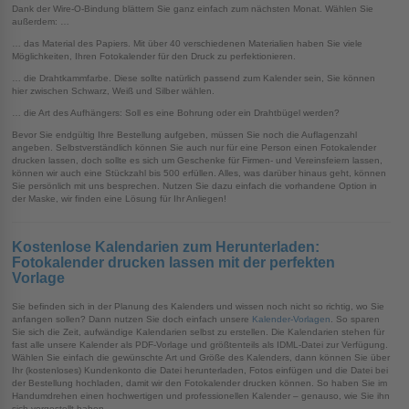
Dank der Wire-O-Bindung blättern Sie ganz einfach zum nächsten Monat. Wählen Sie
außerdem: …
… das Material des Papiers. Mit über 40 verschiedenen Materialien haben Sie viele
Möglichkeiten, Ihren Fotokalender für den Druck zu perfektionieren.
… die Drahtkammfarbe. Diese sollte natürlich passend zum Kalender sein, Sie können
hier zwischen Schwarz, Weiß und Silber wählen.
… die Art des Aufhängers: Soll es eine Bohrung oder ein Drahtbügel werden?
Bevor Sie endgültig Ihre Bestellung aufgeben, müssen Sie noch die Auflagenzahl
angeben. Selbstverständlich können Sie auch nur für eine Person einen Fotokalender
drucken lassen, doch sollte es sich um Geschenke für Firmen- und Vereinsfeiern lassen,
können wir auch eine Stückzahl bis 500 erfüllen. Alles, was darüber hinaus geht, können
Sie persönlich mit uns besprechen. Nutzen Sie dazu einfach die vorhandene Option in
der Maske, wir finden eine Lösung für Ihr Anliegen!
Kostenlose Kalendarien zum Herunterladen:
Fotokalender drucken lassen mit der perfekten
Vorlage
Sie befinden sich in der Planung des Kalenders und wissen noch nicht so richtig, wo Sie
anfangen sollen? Dann nutzen Sie doch einfach unsere
Kalender-Vorlagen
. So sparen
Sie sich die Zeit, aufwändige Kalendarien selbst zu erstellen. Die Kalendarien stehen für
fast alle unsere Kalender als PDF-Vorlage und größtenteils als IDML-Datei zur Verfügung.
Wählen Sie einfach die gewünschte Art und Größe des Kalenders, dann können Sie über
Ihr (kostenloses) Kundenkonto die Datei herunterladen, Fotos einfügen und die Datei bei
der Bestellung hochladen, damit wir den Fotokalender drucken können. So haben Sie im
Handumdrehen einen hochwertigen und professionellen Kalender – genauso, wie Sie ihn
sich vorgestellt haben.