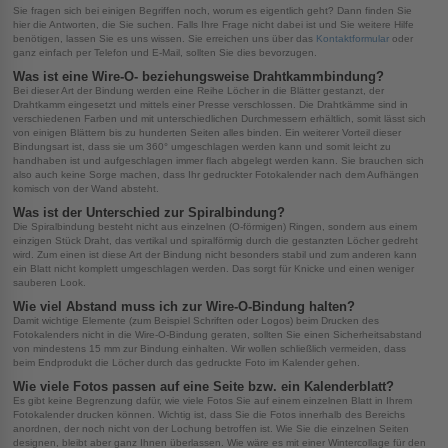
Sie fragen sich bei einigen Begriffen noch, worum es eigentlich geht? Dann finden Sie
hier die Antworten, die Sie suchen. Falls Ihre Frage nicht dabei ist und Sie weitere Hilfe
benötigen, lassen Sie es uns wissen. Sie erreichen uns über das
Kontaktformular
oder
ganz einfach per Telefon und E-Mail, sollten Sie dies bevorzugen.
Was ist eine Wire-O- beziehungsweise Drahtkammbindung?
Bei dieser Art der Bindung werden eine Reihe Löcher in die Blätter gestanzt, der
Drahtkamm eingesetzt und mittels einer Presse verschlossen. Die Drahtkämme sind in
verschiedenen Farben und mit unterschiedlichen Durchmessern erhältlich, somit lässt sich
von einigen Blättern bis zu hunderten Seiten alles binden. Ein weiterer Vorteil dieser
Bindungsart ist, dass sie um 360° umgeschlagen werden kann und somit leicht zu
handhaben ist und aufgeschlagen immer flach abgelegt werden kann. Sie brauchen sich
also auch keine Sorge machen, dass Ihr gedruckter Fotokalender nach dem Aufhängen
komisch von der Wand absteht.
Was ist der Unterschied zur Spiralbindung?
Die Spiralbindung besteht nicht aus einzelnen (O-förmigen) Ringen, sondern aus einem
einzigen Stück Draht, das vertikal und spiralförmig durch die gestanzten Löcher gedreht
wird. Zum einen ist diese Art der Bindung nicht besonders stabil und zum anderen kann
ein Blatt nicht komplett umgeschlagen werden. Das sorgt für Knicke und einen weniger
sauberen Look.
Wie viel Abstand muss ich zur Wire-O-Bindung halten?
Damit wichtige Elemente (zum Beispiel Schriften oder Logos) beim Drucken des
Fotokalenders nicht in die Wire-O-Bindung geraten, sollten Sie einen Sicherheitsabstand
von mindestens 15 mm zur Bindung einhalten. Wir wollen schließlich vermeiden, dass
beim Endprodukt die Löcher durch das gedruckte Foto im Kalender gehen.
Wie viele Fotos passen auf eine Seite bzw. ein Kalenderblatt?
Es gibt keine Begrenzung dafür, wie viele Fotos Sie auf einem einzelnen Blatt in Ihrem
Fotokalender drucken können. Wichtig ist, dass Sie die Fotos innerhalb des Bereichs
anordnen, der noch nicht von der Lochung betroffen ist. Wie Sie die einzelnen Seiten
designen, bleibt aber ganz Ihnen überlassen. Wie wäre es mit einer Wintercollage für den