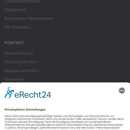
Loseblattsammlung
Klappkarten
Bonuskarte / Stempelkarte
Alle Produkte ›
KONTAKT
Kontaktformular
Rückruf anfordern
Angebot anfordern
Newsletter
ZAHLUNGSARTEN
Pay
Pal
SEPA-Lastschrift
Vorkasse
Rechnung
Kreditkartenzahlung (Visa, Mastercard) über PayPal möglich — auch ohne
PayPal-Konto.