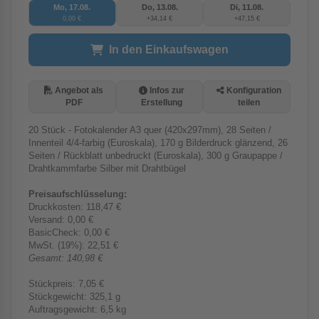
Mo, 17.08.
Do, 13.08.
Di, 11.08.
0,00 €
+34,14 €
+47,15 €
In den Einkaufswagen
Angebot als
Infos zur
Konfiguration
PDF
Erstellung
teilen
20 Stück - Fotokalender A3 quer (420x297mm), 28 Seiten /
Innenteil 4/4-farbig (Euroskala), 170 g Bilderdruck glänzend, 26
Seiten / Rückblatt unbedruckt (Euroskala), 300 g Graupappe /
Drahtkammfarbe Silber mit Drahtbügel
Preisaufschlüsselung:
Druckkosten:
118,47 €
Versand:
0,00 €
BasicCheck:
0,00 €
MwSt. (
19%
):
22,51 €
Gesamt:
140,98 €
Stückpreis:
7,05 €
Stückgewicht:
325,1 g
Auftragsgewicht:
6,5 kg