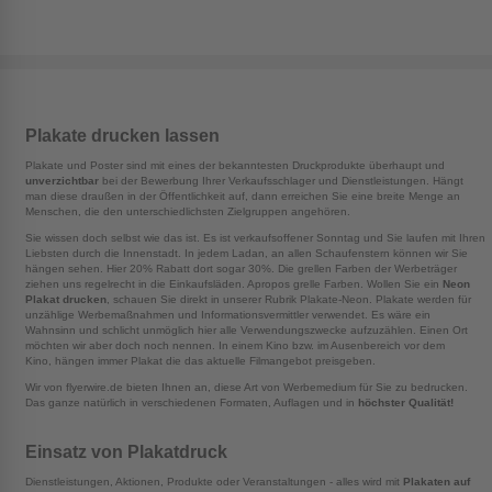
6.000
454,65
531,78
557,48
7.000
511,97
597,69
626,27
8.000
583,33
679,75
711,89
9.000
654,10
761,14
796,81
10.000
712,68
828,50
867,12
Plakate drucken lassen
15.000
1.040,81
1.205,85
1.260,88
20.000
1.369,61
1.583,97
1.655,43
Plakate und Poster sind mit eines der bekanntesten Druckprodukte überhaupt und
unverzichtbar
bei der Bewerbung Ihrer Verkaufsschlager und Dienstleistungen. Hängt
25.000
1.698,40
1.962,08
2.049,99
man diese draußen in der Öffentlichkeit auf, dann erreichen Sie eine breite Menge an
30.000
2.013,77
2.324,76
2.428,42
Menschen, die den unterschiedlichsten Zielgruppen angehören.
Sie wissen doch selbst wie das ist. Es ist verkaufsoffener Sonntag und Sie laufen mit Ihren
Liebsten durch die Innenstadt. In jedem Ladan, an allen Schaufenstern können wir Sie
hängen sehen. Hier 20% Rabatt dort sogar 30%. Die grellen Farben der Werbeträger
ziehen uns regelrecht in die Einkaufsläden. Apropos grelle Farben. Wollen Sie ein
Neon
Plakat drucken
, schauen Sie direkt in unserer Rubrik Plakate-Neon. Plakate werden für
unzählige Werbemaßnahmen und Informationsvermittler verwendet. Es wäre ein
Wahnsinn und schlicht unmöglich hier alle Verwendungszwecke aufzuzählen. Einen Ort
möchten wir aber doch noch nennen. In einem Kino bzw. im Ausenbereich vor dem
Kino, hängen immer Plakat die das aktuelle Filmangebot preisgeben.
Wir von flyerwire.de bieten Ihnen an, diese Art von Werbemedium für Sie zu bedrucken.
Das ganze natürlich in verschiedenen Formaten, Auflagen und in
höchster Qualität!
Einsatz von Plakatdruck
Dienstleistungen, Aktionen, Produkte oder Veranstaltungen - alles wird mit
Plakaten auf