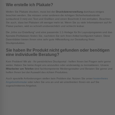
Wie erstelle ich Plakate?
Wollen Sie Plakate drucken, muss bei der
Druckdatenerstellung
durchaus einiges
beachtet werden. Sie müssen unter anderem die richtigen Sicherheitsabstände
(umlaufend 3 mm) von Text und Grafiken und einen Beschnitt 3 mm einhalten. Beachten
Sie auch, dass bei Plakaten oft weniger mehr ist. Wenn Sie zu viele Informationen auf Ihr
Plakat packen, wird es schnell unübersichtlich und schlecht lesbar.
Die „Infos zur Erstellung“ und eine passende 1:1-Vorlage für Ihr Layoutprogramm und das
flyerwire-Profiwissen finden Sie, nachdem Sie sich Ihren Artikel konfiguriert haben. Diese
Datenblätter bieten Ihnen eine sehr gute Hilfestellung zur Gestaltung Ihres
Druckproduktes.
Sie haben Ihr Produkt nicht gefunden oder benötigen
eine individuelle Beratung?
Kein Problem! Wir als - Ihr persönliches Druckportal - helfen Ihnen bei Fragen sehr gerne
weiter. Haben Sie keine Angst uns anzurufen oder anderweitig zu kontaktieren. Unsere
Mitarbeiter am Telefon
sind fachkompetente Mediengestalter und Beraten Sie gerne und
helfen Ihnen bei der Auswahl des richten Produktes.
Auch spezielle Anforderungen stellen kein Problem dar. Nutzen Sie unser
kostenfreies
Angebotsformular
oder rufen Sie uns an und wir unterbreiten Ihnen ein auf Sie
zugeschnittenes Angebot.