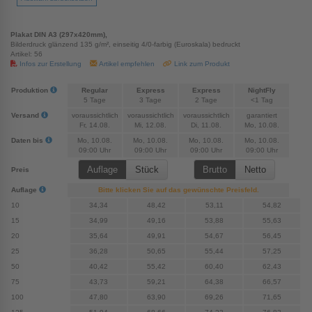
Plakat DIN A3 (297x420mm),
Bilderdruck glänzend 135 g/m², einseitig 4/0-farbig (Euroskala) bedruckt
Artikel: 56
Infos zur Erstellung
Artikel empfehlen
Link zum Produkt
Produktion
Regular
Express
Express
NightFly
5 Tage
3 Tage
2 Tage
<1 Tag
Versand
voraussichtlich
voraussichtlich
voraussichtlich
garantiert
Fr, 14.08.
Mi, 12.08.
Di, 11.08.
Mo, 10.08.
Daten bis
Mo, 10.08.
Mo, 10.08.
Mo, 10.08.
Mo, 10.08.
09:00 Uhr
09:00 Uhr
09:00 Uhr
09:00 Uhr
Preis
Auflage
Bitte klicken Sie auf das gewünschte Preisfeld.
10
34,34
48,42
53,11
54,82
15
34,99
49,16
53,88
55,63
20
35,64
49,91
54,67
56,45
25
36,28
50,65
55,44
57,25
50
40,42
55,42
60,40
62,43
75
43,73
59,21
64,38
66,57
100
47,80
63,90
69,26
71,65