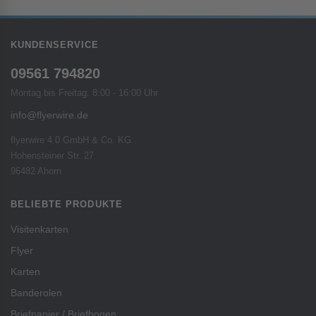
KUNDENSERVICE
09561 794820
Montag bis Freitag: 8:00 - 16:00 Uhr
info@flyerwire.de
flyerwire 4.0 GmbH & Co. KG
Hohensteiner Str. 27
96482 Ahorn
BELIEBTE PRODUKTE
Visitenkarten
Flyer
Karten
Banderolen
Briefpapier / Briefbogen