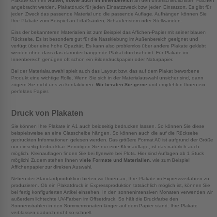
Plakate können
Außen, sowie auch im Innenbereich
an den unterschiedlichsten Flächen
angebracht werden. Plakatdruck für jeden Einsatzzweck bzw. jeden Einsatzort. Es gibt für
jeden Zweck das passende Material und die passende Auflage. Aufhängen können Sie
Ihre Plakate zum Beispiel an Litfaßsäulen, Schaufenstern oder Stellwänden.
Eins der bekannteren Materialien ist zum Beispiel das Affichen-Papier mit seiner blauen
Rückseite. Es ist besonders gut für die Nassklebung im Außenbereich geeignet und
verfügt über eine hohe Opazität. Es kann also problemlos über andere Plakate geklebt
werden ohne dass das darunter hängende Plakat durchscheint. Für Plakate im
Innenbereich genügen oft schon ein Bilderdruckpapier oder Naturpapier.
Bei der Materialauswahl spielt auch das Layout bzw. das auf dem Plakat beworbene
Produkt eine wichtige Rolle. Wenn Sie sich in der Materialauswahl unsicher sind, dann
zögern Sie nicht uns zu kontaktieren.
Wir beraten Sie gerne
und empfehlen Ihnen ein
perfektes Papier.
Druck von Plakaten
Sie können Ihre Plakate in A1 auch beidseitig bedrucken lassen. So können Sie diese
beispielsweise an eine Glasscheibe hängen. So können auch die auf die Rückseite
gedruckten Informationen gelesen werden. Das größere Format A0 ist aufgrund der Größe
nur einseitig bedruckbar. Benötigen Sie nur eine Kleinauflage, ist das natürlich auch
möglich. Kleinauflagen finden Sie bei flyerwire bei Plots. Hier sind Auflagen ab 1 Stück
möglich! Zudem stehen Ihnen
viele Formate und Materialien
, wie zum Beispiel
Affichenpapier zur direkten Auswahl.
Neben der Standardproduktion bieten wir Ihnen an, Ihre Plakate im Expressverfahren zu
produzieren. Ob ein Plakatdruck in Expressproduktion tatsächlich möglich ist, können Sie
bei fertig konfigurierten Artikel einsehen. In den sonnenintensiven Monaten verwenden wir
außerdem lichtechte UV-Farben im Offsetdruck. So hält die Druckfarbe den
Sonnenstrahlen in den Sommermonaten länger auf dem Papier stand. Ihre Plakate
verblassen dadurch nicht so schnell.