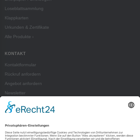
Loseblattsammlung
Klappkarten
Urkunden & Zertifikate
Alle Produkte ›
KONTAKT
Kontaktformular
Rückruf anfordern
Angebot anfordern
Newsletter
ZAHLUNGSARTEN
Pay
Pal
SEPA-Lastschrift
Vorkasse
Rechnung
Kreditkartenzahlung (Visa, Mastercard) über PayPal möglich — auch ohne
PayPal-Konto.