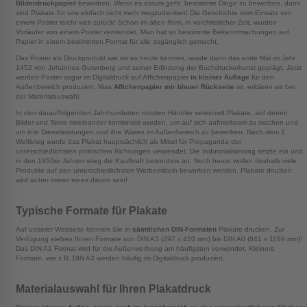
Bilderdruckpapier
beworben. Wenn es darum geht, bestimmte Dinge zu bewerben, dann
sind Plakate für uns einfach nicht mehr wegzudenken! Die Geschichte vom Einsatz von
einem Poster reicht weit zurück! Schon im alten Rom, in vorchristlicher Zeit, wurden
Vorläufer von einem Poster verwendet. Man hat so bestimmte Bekanntmachungen auf
Papier in einem bestimmten Format für alle zugänglich gemacht.
Das Poster als Druckprodukt wie wir es heute kennen, wurde dann das erste Mal im Jahr
1452 von Johannes Gutenberg und seiner Erfindung der Buchdruckerkunst geprägt. Jetzt
werden Poster sogar im Digitaldruck auf Affichenpapier
in kleiner Auflage
für den
Außenbereich produziert. Was
Affichenpapier mir blauer Rückseite
ist, erklären wir bei
der Materialauswahl.
In den darauffolgenden Jahrhunderten nutzten Händler vereinzelt Plakate, auf denen
Bilder und Texte miteinander kombiniert wurden, um auf sich aufmerksam zu machen und
um ihre Dienstleistungen und ihre Waren im Außenbereich zu bewerben. Nach dem 1.
Weltkrieg wurde das Plakat hauptsächlich als Mittel für Propaganda der
unterschiedlichsten politischen Richtungen verwendet. Die Industrialisierung setzte ein und
in den 1950er Jahren stieg die Kaufkraft besonders an. Noch heute wollen deshalb viele
Produkte auf den unterschiedlichsten Werbemitteln beworben werden. Plakate drucken
wird sicher immer eines davon sein!
Typische Formate für Plakate
Auf unserer Webseite können Sie in
sämtlichen DIN-Formaten
Plakate drucken. Zur
Verfügung stehen Ihnen Formate von DIN A3 (297 x 420 mm) bis DIN A0 (841 x 1189 mm)!
Das DIN A1 Format wird für die Außenwerbung am häufigsten verwendet. Kleinere
Formate, wie z.B. DIN A3 werden häufig im Digitaldruck produziert.
Materialauswahl für Ihren Plakatdruck