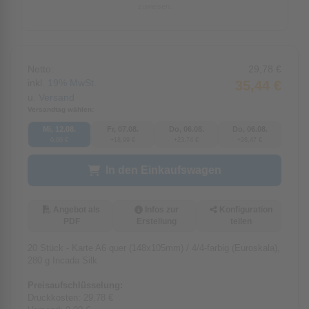
zuweisen.
Netto:
29,78 €
inkl.
19%
MwSt.
35,44 €
u.
Versand
Versandtag wählen:
Mi, 12.08.
Fr, 07.08.
Do, 06.08.
Do, 06.08.
0,00 €
+18,99 €
+23,74 €
+28,47 €
In den Einkaufswagen
Angebot als
Infos zur
Konfiguration
PDF
Erstellung
teilen
20 Stück - Karte A6 quer (148x105mm) / 4/4-farbig (Euroskala),
280 g Incada Silk
Preisaufschlüsselung:
Druckkosten:
29,78 €