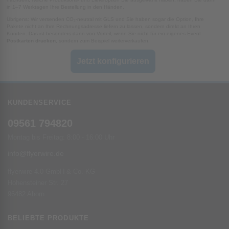
in 1–7 Werktagen Ihre Bestellung in den Händen.
Übrigens: Wir versenden CO₂-neutral mit GLS und Sie haben sogar die Option, Ihre
Pakete nicht an Ihre Rechnungsadresse liefern zu lassen, sondern direkt an Ihren
Kunden. Das ist besonders dann von Vorteil, wenn Sie nicht für ein eigenes Event
Postkarten drucken
, sondern zum Beispiel weiterverkaufen.
Jetzt konfigurieren
KUNDENSERVICE
09561 794820
Montag bis Freitag: 8:00 - 16:00 Uhr
info@flyerwire.de
flyerwire 4.0 GmbH & Co. KG
Hohensteiner Str. 27
96482 Ahorn
BELIEBTE PRODUKTE