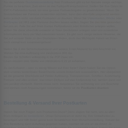
Für die perfekte
Druckdatenerstellung
Ihrer Postkarten gibt es bei flyerwire einige wichtige
Punkte zu beachten. Zum einen ist das Farbprofil entscheidend: Stellen Sie Ihre Daten im
CMYK-Farbmodus bereit, um eine genaue Farbwiedergabe zu gewährleisten. Wenn Sie
Sonderfarben wie Pantone verwenden möchten, kann dies ebenfalls umgesetzt werden –
leider jedoch nicht, um damit Postkarten zu drucken. Wenn Sie
Visitenkarten
,
Blöcke
oder
Briefpapier
mit HKS oder Pantone drucken lassen wollen, fragen Sie das bitte gesondert
bei uns an. Falls Sie auf Ihren Karten Perforationen oder Bohrlöcher anlegen wollen,
sollten Sie diese ebenfalls entweder in Ihren Druckdaten anlegen oder uns zusätzliche
Informationen dazu per Mail zukommen lassen. Es gibt noch einige weitere Hinweise, die
Sie auf unserer Seite zu den Druckdaten finden, doch das Wichtigste haben wir Ihnen
noch einmal kurz zusammengefasst:
Halten Sie 3 mm Sicherheitsabstand und weitere 3 mm Abstand für den Anschnitt ein.
Wählen Sie eine Auflösung von mindestens 300 dpi.
Binden Sie Schriften vollständig in die PDF-Datei ein.
Linien müssen eine Stärke von mindestens 0,22 pt aufweisen.
Zu viel Aufwand – oder zu wenig Wissen auf Ihrer Seite? Dann haben Sie die Option,
statt unseres kostenlosen BasicChecks unsere ActiveCare auszuwählen. Hier überprüfen
wir die gesamte Druckdatei auf Fehler. Auflösung, Transparenzen, Schriften, Ausrichtung,
Formate und alles andere, was einen Einfluss auf das Endprodukt hat, werden dann von
uns penibel überprüft. Stimmt etwas nicht, bekommen Sie rechtzeitig von uns Bescheid
und können noch Anpassungen vornehmen, bevor wir die
Postkarten drucken
.
Bestellung & Versand Ihrer Postkarten
Haben Sie noch Fragen zum Postkarten-Druck? Dann zögern Sie nicht, uns zu allen
Ihren Anliegen zu
kontaktieren
. Unser Serviceteam ist dafür da, Ihre Unklarheiten zu
beseitigen und hilft Ihnen gerne beim Verwirklichen Ihrer Wunschvorstellung. Sobald Sie
Ihre Bestellung dann in Auftrag gegeben haben, machen wir uns an die Arbeit: Je
nachdem, welche Produktions- und Lieferoption Sie ausgewählt haben, haben Sie dann