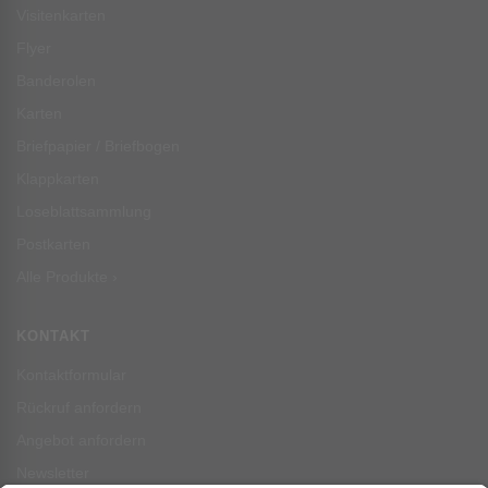
Visitenkarten
Flyer
Banderolen
Karten
Briefpapier / Briefbogen
Klappkarten
Loseblattsammlung
Postkarten
Alle Produkte ›
KONTAKT
Kontaktformular
Rückruf anfordern
Angebot anfordern
Newsletter