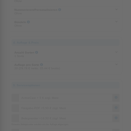
Ohne
Nummerieren/Personalisieren
Ohne
Bündeln
Ohne
4. Auflage & Preis
Anzahl Sorten
1 Sorte
Auflage pro Sorte
20 (29,78 € netto, 35,44 € brutto)
5. Serviceoptionen
ActiveCare + 5 € zzgl. Mwst
Freigabe-PDF +5,50 € zzgl. Mwst
Belegmuster +14,50 € zzgl. Mwst
Hinweis: Belegmuster werden von der Auflage abgezogen.