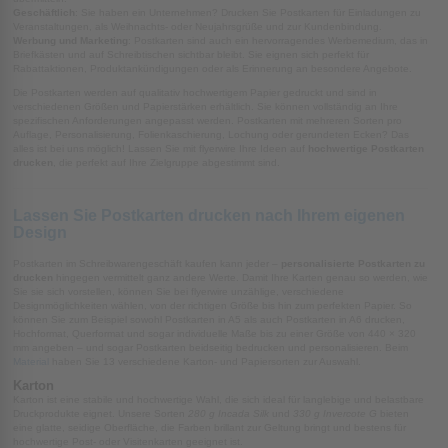
Geschäftlich
: Sie haben ein Unternehmen? Drucken Sie Postkarten für Einladungen zu
Veranstaltungen, als Weihnachts- oder Neujahrsgrüße und zur Kundenbindung.
Werbung und Marketing
: Postkarten sind auch ein hervorragendes Werbemedium, das in
Briefkästen und auf Schreibtischen sichtbar bleibt. Sie eignen sich perfekt für
Rabattaktionen, Produktankündigungen oder als Erinnerung an besondere Angebote.
Die Postkarten werden auf qualitativ hochwertigem Papier gedruckt und sind in
verschiedenen Größen und Papierstärken erhältlich. Sie können vollständig an Ihre
spezifischen Anforderungen angepasst werden. Postkarten mit mehreren Sorten pro
Auflage, Personalisierung, Folienkaschierung, Lochung oder gerundeten Ecken? Das
alles ist bei uns möglich! Lassen Sie mit flyerwire Ihre Ideen auf
hochwertige Postkarten
drucken
, die perfekt auf Ihre Zielgruppe abgestimmt sind.
Lassen Sie Postkarten drucken nach Ihrem eigenen
Design
Postkarten im Schreibwarengeschäft kaufen kann jeder –
personalisierte Postkarten zu
drucken
hingegen vermittelt ganz andere Werte. Damit Ihre Karten genau so werden, wie
Sie sie sich vorstellen, können Sie bei flyerwire unzählige, verschiedene
Designmöglichkeiten wählen, von der richtigen Größe bis hin zum perfekten Papier. So
können Sie zum Beispiel sowohl Postkarten in A5 als auch Postkarten in A6 drucken,
Hochformat, Querformat und sogar individuelle Maße bis zu einer Größe von 440 × 320
mm angeben – und sogar Postkarten beidseitig bedrucken und personalisieren. Beim
Material
haben Sie 13 verschiedene Karton- und Papiersorten zur Auswahl.
Karton
Karton ist eine stabile und hochwertige Wahl, die sich ideal für langlebige und belastbare
Druckprodukte eignet. Unsere Sorten
280 g Incada Silk
und
330 g Invercote G
bieten
eine glatte, seidige Oberfläche, die Farben brillant zur Geltung bringt und bestens für
hochwertige Post- oder Visitenkarten geeignet ist.