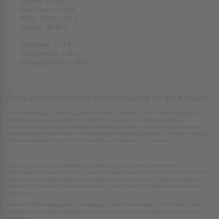
Versand:
0,00 €
BasicCheck:
0,00 €
MwSt. (
19%
):
5,66 €
Gesamt:
35,44 €
Stückpreis:
1,77 €
Stückgewicht:
4,35 g
Auftragsgewicht:
0,09 kg
Postkarten hochwertig drucken lassen für alle Anlässe
Ob als Urlaubsgruß, Einladung oder besondere Botschaft – eine Postkarte zeigt dem
Empfänger, dass man sich Mühe gemacht hat. Lassen Sie mit flyerwire ihre ganz
persönliche Vorstellung der
perfekten Postkarte drucken
– mit hochwertigen Papieren,
professionellen Druckverfahren und vielfältigen Designmöglichkeiten. Das ist der einfache
und kosteneffektive Weg, um Ihre Botschaft auf Postkarten zu drucken.
Ob Sie nun Ihre neue Produktlinie ankündigen oder auf eine bevorstehende
Veranstaltung hinweisen möchten, unsere Postkarten werden Ihrem Unternehmen dabei
helfen, eine dauerhafte Verbindung zu Ihren Kunden aufzubauen. Selbstverständlich
müssen Sie aber kein Unternehmen haben, um sich bei uns Postkarten drucken lassen
zu können.
Privat
: Ob Geburtstagsgrüße, Danksagungen oder Einladungen zu Hochzeiten – selbst
erstellte und gedruckte Postkarten sind eine charmante Art, persönliche Nachrichten zu
übermitteln.