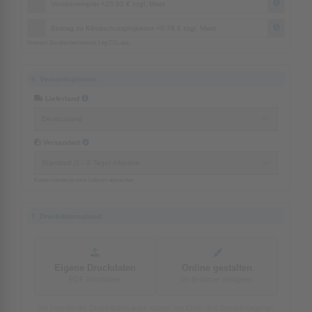
Vorabexemplar +25,00 € zzgl. Mwst
Beitrag zu Klimaschutzprojekten +0,78 € zzgl. Mwst
Hinweis: Sie gleichen hiermit 1 kg CO
aus.
2
6. Versandoptionen
Lieferland
Versandart
Kosten können je nach Lieferort abweichen
7. Druckdatenupload
Eigene Druckdaten
Online gestalten
PDF hochladen
Im Browser designen
Sie können die Druckdaten auch später am Ende des Bestellvorgangs