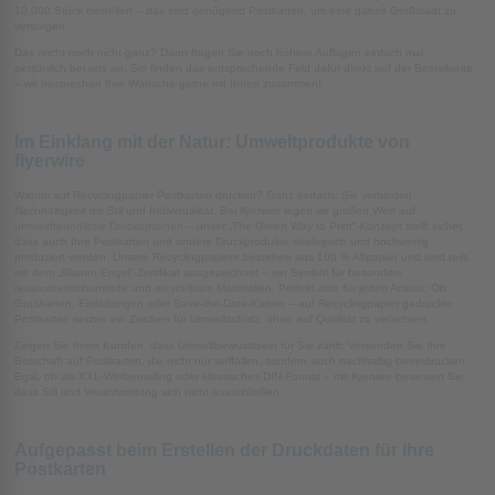
10.000 Stück bestellen – das sind genügend Postkarten, um eine ganze Großstadt zu
versorgen.
Das reicht noch nicht ganz? Dann fragen Sie noch höhere Auflagen einfach mal
persönlich bei uns an. Sie finden das entsprechende Feld dafür direkt auf der Bestellseite
– wir besprechen Ihre Wünsche gerne mit Ihnen zusammen!
Im Einklang mit der Natur: Umweltprodukte von
flyerwire
Warum auf Recyclingpapier Postkarten drucken? Ganz einfach: Sie verbinden
Nachhaltigkeit mit Stil und Individualität. Bei flyerwire legen wir großen Wert auf
umweltfreundliche Druckoptionen
– unser „The Green Way to Print“-Konzept stellt sicher,
dass auch Ihre Postkarten und andere Druckprodukte ökologisch und hochwertig
produziert werden. Unsere Recyclingpapiere bestehen aus 100 % Altpapier und sind teils
mit dem „Blauen Engel“-Zertifikat ausgezeichnet – ein Symbol für besonders
ressourcenschonende und recycelbare Materialien. Perfekt also für jeden Anlass: Ob
Grußkarten, Einladungen oder Save-the-Date-Karten – auf Recyclingpapier gedruckte
Postkarten setzen ein Zeichen für Umweltschutz, ohne auf Qualität zu verzichten.
Zeigen Sie Ihren Kunden, dass Umweltbewusstsein für Sie zählt: Versenden Sie Ihre
Botschaft auf Postkarten, die nicht nur auffallen, sondern auch nachhaltig beeindrucken.
Egal, ob als XXL-Werbemailing oder klassisches DIN-Format – mit flyerwire beweisen Sie,
dass Stil und Verantwortung sich nicht ausschließen.
Aufgepasst beim Erstellen der Druckdaten für Ihre
Postkarten