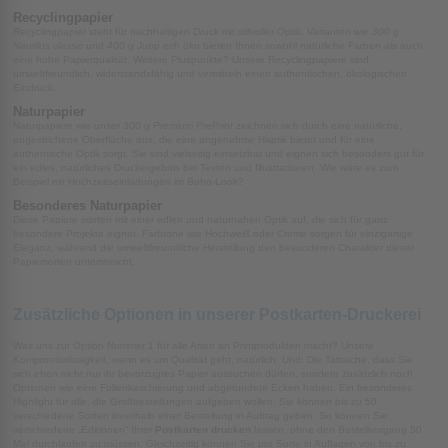
Recyclingpapier
Recyclingpapier steht für nachhaltigen Druck mit stilvoller Optik. Varianten wie
300 g
Nautilus classic
und
400 g Jupp ech öko
bieten Ihnen sowohl natürliche Farben als auch
eine hohe Papierqualität. Weitere Pluspunkte? Unsere Recyclingpapiere sind
umweltfreundlich, widerstandsfähig und vermitteln einen authentischen, ökologischen
Eindruck.
Naturpapier
Naturpapiere wie unser
300 g Premium PrePrint
zeichnen sich durch eine natürliche,
ungestrichene Oberfläche aus, die eine angenehme Haptik bietet und für eine
authentische Optik sorgt. Sie sind vielseitig einsetzbar und eignen sich besonders gut für
ein edles, natürliches Druckergebnis bei Texten und Illustrationen. Wie wäre es zum
Beispiel mit Hochzeitseinladungen im Boho-Look?
Besonderes Naturpapier
Diese Papiere warten mit einer edlen und naturnahen Optik auf, die sich für ganz
besondere Projekte eignet. Farbtöne wie Hochweiß oder Creme sorgen für einzigartige
Eleganz, während die umweltfreundliche Herstellung den besonderen Charakter dieser
Papiersorten unterstreicht.
Zusätzliche Optionen in unserer Postkarten-Druckerei
Was uns zur Option Nummer 1 für alle Arten an Printprodukten macht? Unsere
Kompromisslosigkeit, wenn es um Qualität geht, natürlich. Und: Die Tatsache, dass Sie
sich eben nicht nur ihr bevorzugtes Papier aussuchen dürfen, sondern zusätzlich noch
Optionen wie eine Folienkaschierung und abgerundete Ecken haben. Ein besonderes
Highlight für alle, die Großbestellungen aufgeben wollen: Sie können bis zu 50
verschiedene Sorten innerhalb einer Bestellung in Auftrag geben. So können Sie
verschiedene „Editionen“ Ihrer
Postkarten drucken
lassen, ohne den Bestellvorgang 50
Mal durchlaufen zu müssen. Gleichzeitig können Sie pro Sorte in Auflagen von bis zu