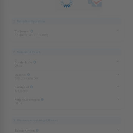
1. Grundkonfiguration
Endformat
A6 quer (148 x 105 mm)
2. Material & Druck
Sonderfarbe
Ohne
Material
280 g Incada Silk
Farbigkeit
4/4-farbig
Folienkaschieren
Ohne
3. Weiterverarbeitung & Extras
Ecken runden