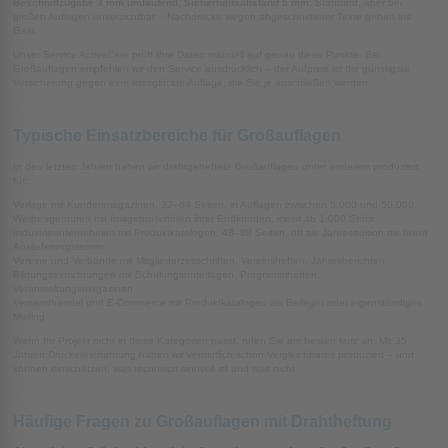
Beschnittzugabe 3 mm umlaufend, Sicherheitsabstand 5 mm
: Standard, aber bei
großen Auflagen unverzichtbar – Nachdrucke wegen abgeschnittener Texte gehen ins
Geld.
Unser Service
ActiveCare
prüft Ihre Daten manuell auf genau diese Punkte. Bei
Großauflagen empfehlen wir den Service ausdrücklich – der Aufpreis ist die günstigste
Versicherung gegen eine missglückte Auflage, die Sie je abschließen werden.
Typische Einsatzbereiche für Großauflagen
In den letzten Jahren haben wir drahtgeheftete Großauflagen unter anderem produziert
für:
Verlage mit Kundenmagazinen, 32–64 Seiten, in Auflagen zwischen 5.000 und 50.000
Werbeagenturen mit Imagebroschüren ihrer Endkunden, meist ab 1.000 Stück
Industrieunternehmen mit Produktkatalogen, 48–88 Seiten, oft als Jahresedition mit fixem
Auslieferungstermin
Vereine und Verbände mit Mitgliederzeitschriften, Vereinsheften, Jahresberichten
Bildungseinrichtungen mit Schulungsunterlagen, Programmheften,
Veranstaltungsmagazinen
Versandhandel und E-Commerce mit Produktkatalogen als Beileger oder eigenständiges
Mailing
Wenn Ihr Projekt nicht in diese Kategorien passt, rufen Sie am besten kurz an. Mit 35
Jahren Druckereierfahrung haben wir vermutlich schon Vergleichbares produziert – und
können einschätzen, was technisch sinnvoll ist und was nicht.
Häufige Fragen zu Großauflagen mit Drahtheftung