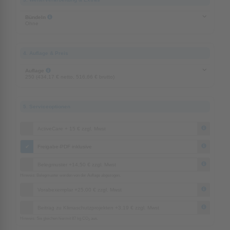
Bündeln
Ohne
4. Auflage & Preis
Auflage
250 (434,17 € netto, 516,66 € brutto)
5. Serviceoptionen
ActiveCare + 15 € zzgl. Mwst
Freigabe-PDF inklusive
Belegmuster +14,50 € zzgl. Mwst
Hinweis: Belegmuster werden von der Auflage abgezogen.
Vorabexemplar +25,00 € zzgl. Mwst
Beitrag zu Klimaschutzprojekten +3,19 € zzgl. Mwst
Hinweis: Sie gleichen hiermit 87 kg CO
aus.
2