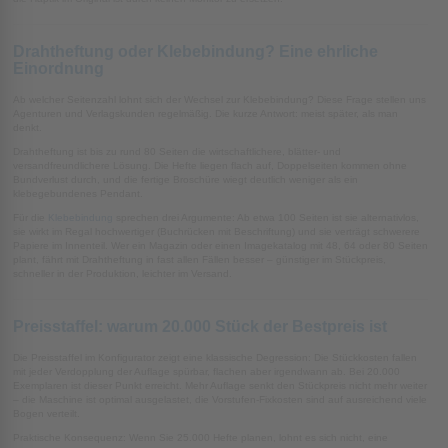
Drahtheftung oder Klebebindung? Eine ehrliche
Einordnung
Ab welcher Seitenzahl lohnt sich der Wechsel zur Klebebindung? Diese Frage stellen uns
Agenturen und Verlagskunden regelmäßig. Die kurze Antwort: meist später, als man
denkt.
Drahtheftung ist bis zu rund 80 Seiten die wirtschaftlichere, blätter- und
versandfreundlichere Lösung. Die Hefte liegen flach auf, Doppelseiten kommen ohne
Bundverlust durch, und die fertige Broschüre wiegt deutlich weniger als ein
klebegebundenes Pendant.
Für die
Klebebindung
sprechen drei Argumente: Ab etwa 100 Seiten ist sie alternativlos,
sie wirkt im Regal hochwertiger (Buchrücken mit Beschriftung) und sie verträgt schwerere
Papiere im Innenteil. Wer ein Magazin oder einen Imagekatalog mit 48, 64 oder 80 Seiten
plant, fährt mit Drahtheftung in fast allen Fällen besser – günstiger im Stückpreis,
schneller in der Produktion, leichter im Versand.
Preisstaffel: warum 20.000 Stück der Bestpreis ist
Die Preisstaffel im Konfigurator zeigt eine klassische Degression: Die Stückkosten fallen
mit jeder Verdopplung der Auflage spürbar, flachen aber irgendwann ab. Bei 20.000
Exemplaren ist dieser Punkt erreicht. Mehr Auflage senkt den Stückpreis nicht mehr weiter
– die Maschine ist optimal ausgelastet, die Vorstufen-Fixkosten sind auf ausreichend viele
Bogen verteilt.
Praktische Konsequenz: Wenn Sie 25.000 Hefte planen, lohnt es sich nicht, eine