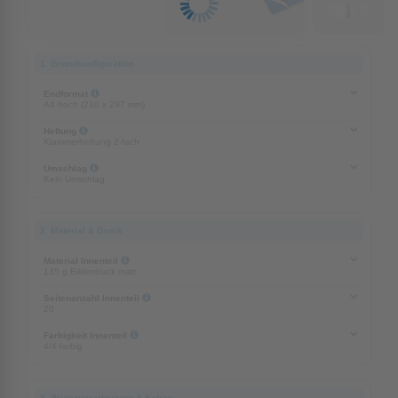
1. Grundkonfiguration
Endformat
A4 hoch (210 x 297 mm)
Heftung
Klammerheftung 2-fach
Umschlag
Kein Umschlag
2. Material & Druck
Material Innenteil
135 g Bilderdruck matt
Seitenanzahl Innenteil
20
Farbigkeit Innenteil
4/4-farbig
3. Weiterverarbeitung & Extras