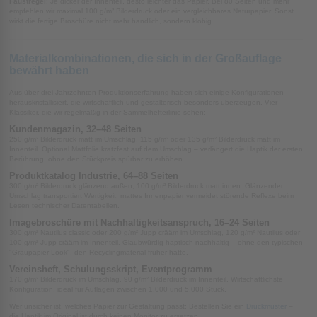
Faustregel
: Je dicker der Innenteil, desto leichter das Papier. Bei 80 Seiten und mehr
empfehlen wir maximal 100 g/m² Bilderdruck oder ein vergleichbares Naturpapier. Sonst
wirkt die fertige Broschüre nicht mehr handlich, sondern klobig.
Materialkombinationen, die sich in der Großauflage
bewährt haben
Aus über drei Jahrzehnten Produktionserfahrung haben sich einige Konfigurationen
herauskristallisiert, die wirtschaftlich und gestalterisch besonders überzeugen. Vier
Klassiker, die wir regelmäßig in der Sammelhefterlinie sehen:
Kundenmagazin, 32–48 Seiten
250 g/m² Bilderdruck matt im Umschlag, 115 g/m² oder 135 g/m² Bilderdruck matt im
Innenteil. Optional Mattfolie kratzfest auf dem Umschlag – verlängert die Haptik der ersten
Berührung, ohne den Stückpreis spürbar zu erhöhen.
Produktkatalog Industrie, 64–88 Seiten
300 g/m² Bilderdruck glänzend außen, 100 g/m² Bilderdruck matt innen. Glänzender
Umschlag transportiert Wertigkeit, mattes Innenpapier vermeidet störende Reflexe beim
Lesen technischer Datentabellen.
Imagebroschüre mit Nachhaltigkeitsanspruch, 16–24 Seiten
300 g/m² Nautilus classic oder 200 g/m² Jupp crääm im Umschlag, 120 g/m² Nautilus oder
100 g/m² Jupp crääm im Innenteil. Glaubwürdig haptisch nachhaltig – ohne den typischen
"Graupapier-Look", den Recyclingmaterial früher hatte.
Vereinsheft, Schulungsskript, Eventprogramm
170 g/m² Bilderdruck im Umschlag, 90 g/m² Bilderdruck im Innenteil. Wirtschaftlichste
Konfiguration, ideal für Auflagen zwischen 1.000 und 5.000 Stück.
Wer unsicher ist, welches Papier zur Gestaltung passt: Bestellen Sie ein
Druckmuster
–
die Haptik im Original ist durch keinen Monitor zu ersetzen.