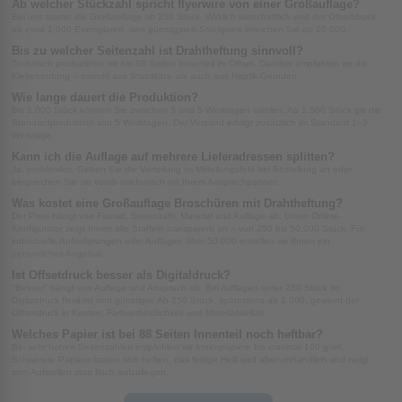
Ab welcher Stückzahl spricht flyerwire von einer Großauflage?
Bei uns startet die Großauflage ab 250 Stück. Wirklich wirtschaftlich wird der Offsetdruck
ab etwa 1.000 Exemplaren, den günstigsten Stückpreis erreichen Sie ab 20.000.
Bis zu welcher Seitenzahl ist Drahtheftung sinnvoll?
Technisch produzieren wir bis 88 Seiten Innenteil im Offset. Darüber empfehlen wir die
Klebebindung – sowohl aus Stabilitäts- als auch aus Haptik-Gründen.
Wie lange dauert die Produktion?
Bis 1.000 Stück können Sie zwischen 3 und 5 Werktagen wählen. Ab 1.500 Stück gilt die
Standardproduktion von 5 Werktagen. Der Versand erfolgt zusätzlich im Standard 1–3
Werktage.
Kann ich die Auflage auf mehrere Lieferadressen splitten?
Ja, problemlos. Geben Sie die Verteilung im Mitteilungsfeld bei Bestellung an oder
besprechen Sie sie vorab telefonisch mit Ihrem Ansprechpartner.
Was kostet eine Großauflage Broschüren mit Drahtheftung?
Der Preis hängt von Format, Seitenzahl, Material und Auflage ab. Unser Online-
Konfigurator zeigt Ihnen alle Staffeln transparent an – von 250 bis 50.000 Stück. Für
individuelle Anforderungen oder Auflagen über 50.000 erstellen wir Ihnen ein
persönliches Angebot
.
Ist Offsetdruck besser als Digitaldruck?
"Besser" hängt von Auflage und Anspruch ab. Bei Auflagen unter 250 Stück ist
Digitaldruck flexibler und günstiger. Ab 250 Stück, spätestens ab 1.000, gewinnt der
Offsetdruck in Kosten, Farbverbindlichkeit und Materialvielfalt.
Welches Papier ist bei 88 Seiten Innenteil noch heftbar?
Bei sehr hohen Seitenzahlen empfehlen wir Innenpapiere bis maximal 100 g/m².
Schwerere Papiere lassen sich heften, das fertige Heft wird aber unhandlich und neigt
zum Aufstellen statt flach aufzuliegen.