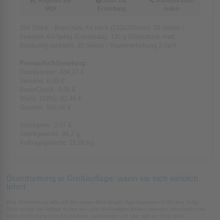
Angebot als
Infos zur
Konfiguration
PDF
Erstellung
teilen
250 Stück - Broschüre A4 hoch (210x297mm), 20 Seiten /
Innenteil 4/4-farbig (Euroskala), 135 g Bilderdruck matt
(beidseitig lackiert), 20 Seiten / Klammerheftung 2-fach
Preisaufschlüsselung:
Druckkosten:
434,17 €
Versand:
0,00 €
BasicCheck:
0,00 €
MwSt. (
19%
):
82,49 €
Gesamt:
516,66 €
Stückpreis:
2,07 €
Stückgewicht:
84,2 g
Auftragsgewicht:
21,05 kg
Drahtheftung in Großauflage: wann sie sich wirklich
lohnt
Eine Drahtheftung wirkt auf den ersten Blick simpel. Zwei Klammern im Rücken, fertig.
Doch sobald die Auflage in den vier- oder fünfstelligen Bereich wandert, entscheidet die
Wahl der Bindung über Stückkosten, Liefertermin und das, was am Ende beim