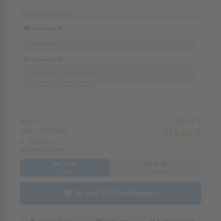
6. Versandoptionen
Lieferland
Versandart
Kosten können je nach Lieferort abweichen
Netto:
434,17 €
inkl.
19%
MwSt.
516,66 €
u.
Versand
Versandtag wählen:
Do, 13.08.
Di, 11.08.
0,00 €
+109,28 €
In den Einkaufswagen