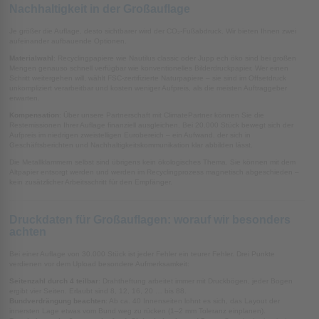
Nachhaltigkeit in der Großauflage
Je größer die Auflage, desto sichtbarer wird der CO₂-Fußabdruck. Wir bieten Ihnen zwei
aufeinander aufbauende Optionen.
Materialwahl
: Recyclingpapiere wie Nautilus classic oder Jupp ech öko sind bei großen
Mengen genauso schnell verfügbar wie konventionelles Bilderdruckpapier. Wer einen
Schritt weitergehen will, wählt FSC-zertifizierte Naturpapiere – sie sind im Offsetdruck
unkompliziert verarbeitbar und kosten weniger Aufpreis, als die meisten Auftraggeber
erwarten.
Kompensation
: Über unsere Partnerschaft mit ClimatePartner können Sie die
Restemissionen Ihrer Auflage finanziell ausgleichen. Bei 20.000 Stück bewegt sich der
Aufpreis im niedrigen zweistelligen Eurobereich – ein Aufwand, der sich in
Geschäftsberichten und Nachhaltigkeitskommunikation klar abbilden lässt.
Die Metallklammern selbst sind übrigens kein ökologisches Thema. Sie können mit dem
Altpapier entsorgt werden und werden im Recyclingprozess magnetisch abgeschieden –
kein zusätzlicher Arbeitsschritt für den Empfänger.
Druckdaten für Großauflagen: worauf wir besonders
achten
Bei einer Auflage von 30.000 Stück ist jeder Fehler ein teurer Fehler. Drei Punkte
verdienen vor dem Upload besondere Aufmerksamkeit:
Seitenzahl durch 4 teilbar
: Drahtheftung arbeitet immer mit Druckbögen, jeder Bogen
ergibt vier Seiten. Erlaubt sind 8, 12, 16, 20 … bis 88.
Bundverdrängung beachten
: Ab ca. 40 Innenseiten lohnt es sich, das Layout der
innersten Lage etwas vom Bund weg zu rücken (1–2 mm Toleranz einplanen).