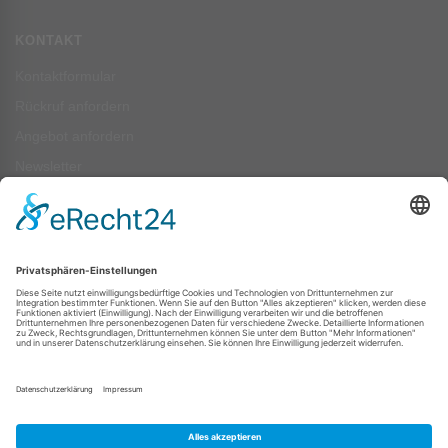
KONTAKT
Kontaktformular
Rückruf anfordern
Angebot anfordern
Newsletter
ZAHLUNGSARTEN
Pay
Pal
SEPA-Lastschrift
Vorkasse
Rechnung
Kreditkartenzahlung (Visa, Mastercard) über PayPal möglich — auch ohne
PayPal-Konto.
Alle Zahlungsarten im Überblick ›
FOLGEN SIE UNS