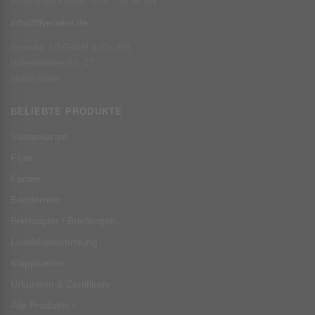
Montag bis Freitag: 8:00 - 16:00 Uhr
info@flyerwire.de
flyerwire 4.0 GmbH & Co. KG
Hohensteiner Str. 27
96482 Ahorn
BELIEBTE PRODUKTE
Visitenkarten
Flyer
Karten
Banderolen
Briefpapier / Briefbogen
Loseblattsammlung
Klappkarten
Urkunden & Zertifikate
Alle Produkte ›