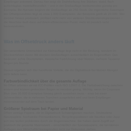
Empfänger ankommt. Genau hier zeigt die Drahtheftung ihre Stärken: stabil, flach
aufschlagbar, materialfreundlich – und in der Großauflage konkurrenzlos günstig pro
Exemplar. Bei flyerwire beginnt die Großauflage ab 250 Stück. Der eigentliche Sweetspot
der Offsetproduktion liegt ab etwa 1.000 Exemplaren, der Bestpreis greift ab 20.000. Wer
darüber hinaus produziert, profitiert nicht mehr von weiteren Stückkostendegressionen –
die Maschine läuft dann auf ihrem effizientesten Punkt, mehr ist preislich nicht
herauszuholen.
Was im Offsetdruck anders läuft
Der wesentliche Unterschied zur Kleinauflage liegt nicht in der Bindung, sondern im
Druckverfahren davor. Wir drucken Großauflagen ausschließlich im Bogenoffset. Das
bedeutet: echte Druckplatten, klassische Farbführung über Walzen, mehrere Tausend
Bogen pro Stunde.
Daraus ergeben sich drei handfeste Vorteile, die der Digitaldruck bei kleinen Mengen
nicht liefern kann.
Farbverbindlichkeit über die gesamte Auflage
Im Offset arbeiten wir mit ICC-Profilen nach ISO 12647-2. Die Farbabweichung zwischen
erstem und letztem gedruckten Bogen ist messbar gering. Wichtig, wenn Ihr Corporate
Blue über 30.000 Exemplare hinweg gleich aussehen muss – etwa bei einer
Jahresedition, die in mehreren Tranchen ausgeliefert wird und beim Empfänger
nebeneinander auf dem Tisch landet.
Größerer Spielraum bei Papier und Material
Offset verträgt Papiere, die im Digitaldruck Schwierigkeiten machen. Strukturierte
Naturpapiere, hochweiße Premiumkartons, Recyclingqualitäten wie Nautilus oder Jupp
ech öko laufen problemlos durch die Bogenmaschine. Sie haben damit Zugriff auf
praktisch die gesamte Materialwelt – einschließlich der Spezialpapiere, die bei kleinen
Auflagen aus Wirtschaftlichkeitsgründen nicht zur Diskussion stehen.