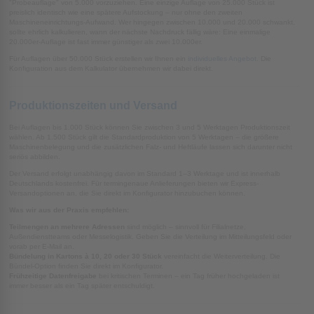
"Probeauflage" von 5.000 vorzuziehen. Eine einzige Auflage von 25.000 Stück ist
preislich identisch wie eine spätere Aufstockung – nur ohne den zweiten
Maschineneinrichtungs-Aufwand. Wer hingegen zwischen 10.000 und 20.000 schwankt,
sollte ehrlich kalkulieren, wann der nächste Nachdruck fällig wäre: Eine einmalige
20.000er-Auflage ist fast immer günstiger als zwei 10.000er.
Für Auflagen über 50.000 Stück erstellen wir Ihnen ein
individuelles Angebot
. Die
Konfiguration aus dem Kalkulator übernehmen wir dabei direkt.
Produktionszeiten und Versand
Bei Auflagen bis 1.000 Stück können Sie zwischen 3 und 5 Werktagen Produktionszeit
wählen. Ab 1.500 Stück gilt die Standardproduktion von 5 Werktagen – die größere
Maschinenbelegung und die zusätzlichen Falz- und Heftläufe lassen sich darunter nicht
seriös abbilden.
Der Versand erfolgt unabhängig davon im Standard 1–3 Werktage und ist innerhalb
Deutschlands kostenfrei. Für termingenaue Anlieferungen bieten wir Express-
Versandoptionen an, die Sie direkt im Konfigurator hinzubuchen können.
Was wir aus der Praxis empfehlen:
Teilmengen an mehrere Adressen
sind möglich – sinnvoll für Filialnetze,
Außendienstteams oder Messelogistik. Geben Sie die Verteilung im Mitteilungsfeld oder
vorab per E-Mail an.
Bündelung in Kartons à 10, 20 oder 30 Stück
vereinfacht die Weiterverteilung. Die
Bündel-Option finden Sie direkt im Konfigurator.
Frühzeitige Datenfreigabe
bei kritischen Terminen – ein Tag früher hochgeladen ist
immer besser als ein Tag später entschuldigt.