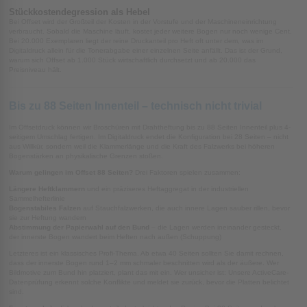
Stückkostendegression als Hebel
Bei Offset wird der Großteil der Kosten in der Vorstufe und der Maschineneinrichtung
verbraucht. Sobald die Maschine läuft, kostet jeder weitere Bogen nur noch wenige Cent.
Bei 20.000 Exemplaren liegt der reine Druckanteil pro Heft oft unter dem, was im
Digitaldruck allein für die Tonerabgabe einer einzelnen Seite anfällt. Das ist der Grund,
warum sich Offset ab 1.000 Stück wirtschaftlich durchsetzt und ab 20.000 das
Preisniveau hält.
Bis zu 88 Seiten Innenteil – technisch nicht trivial
Im Offsetdruck können wir Broschüren mit Drahtheftung bis zu 88 Seiten Innenteil plus 4-
seitigem Umschlag fertigen. Im Digitaldruck endet die Konfiguration bei 28 Seiten – nicht
aus Willkür, sondern weil die Klammerlänge und die Kraft des Falzwerks bei höheren
Bogenstärken an physikalische Grenzen stoßen.
Warum gelingen im Offset 88 Seiten?
Drei Faktoren spielen zusammen:
Längere Heftklammern
und ein präziseres Heftaggregat in der industriellen
Sammelhefterlinie
Bogenstabiles Falzen
auf Stauchfalzwerken, die auch innere Lagen sauber rillen, bevor
sie zur Heftung wandern
Abstimmung der Papierwahl auf den Bund
– die Lagen werden ineinander gesteckt,
der innerste Bogen wandert beim Heften nach außen (Schuppung)
Letzteres ist ein klassisches Profi-Thema. Ab etwa 40 Seiten sollten Sie damit rechnen,
dass der innerste Bogen rund 1–2 mm schmaler beschnitten wird als der äußere. Wer
Bildmotive zum Bund hin platziert, plant das mit ein. Wer unsicher ist: Unsere ActiveCare-
Datenprüfung erkennt solche Konflikte und meldet sie zurück, bevor die Platten belichtet
sind.