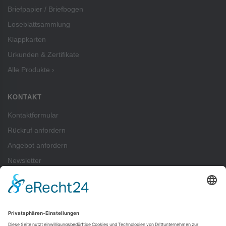
Briefpapier / Briefbogen
Loseblattsammlung
Klappkarten
Urkunden & Zertifikate
Alle Produkte ›
KONTAKT
Kontaktformular
Rückruf anfordern
Angebot anfordern
Newsletter
ZAHLUNGSARTEN
Pay
Pal
SEPA-Lastschrift
Vorkasse
Rechnung