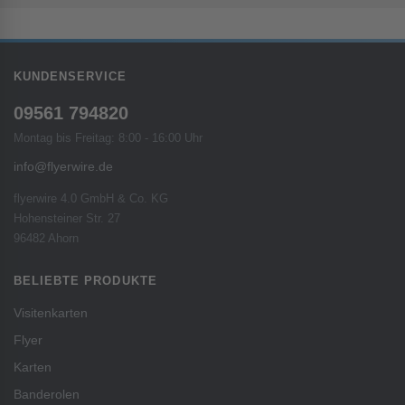
KUNDENSERVICE
09561 794820
Montag bis Freitag: 8:00 - 16:00 Uhr
info@flyerwire.de
flyerwire 4.0 GmbH & Co. KG
Hohensteiner Str. 27
96482 Ahorn
BELIEBTE PRODUKTE
Visitenkarten
Flyer
Karten
Banderolen