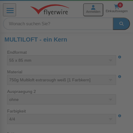
Zum Inhalt springen
0
Einkaufswagen
Anmelden
Menü
rmenü Produkte
MULTILOFT - ein Kern
Endformat
menü Weiterverarbeitung
Material
menü Hilfe und Service
Auspraegung 2
Farbigkeit