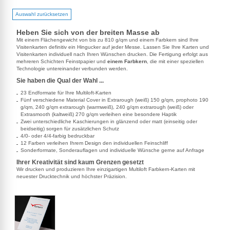
Auswahl zurücksetzen
Heben Sie sich von der breiten Masse ab
Mit einem Flächengewicht von bis zu 810 g/qm und einem Farbkern sind Ihre
Visitenkarten definitiv ein Hingucker auf jeder Messe. Lassen Sie Ihre Karten und
Visitenkarten individuell nach Ihren Wünschen drucken. Die Fertigung erfolgt aus
mehreren Schichten Feinstpapier und
einem Farbkern
, die mit einer speziellen
Technologie untereinander verbunden werden.
Sie haben die Qual der Wahl ...
23 Endformate für Ihre Multiloft-Karten
Fünf verschiedene Material Cover in Extrarough (weiß) 150 g/qm, prophoto 190
g/qm, 240 g/qm extrarough (warmweiß), 240 g/qm extrarough (weiß) oder
Extrasmooth (kaltweiß) 270 g/qm verleihen eine besondere Haptik
Zwei unterschiedliche Kaschierungen in glänzend oder matt (einseitig oder
beidseitig) sorgen für zusätzlichen Schutz
4/0- oder 4/4-farbig bedruckbar
12 Farben verleihen Ihrem Design den individuellen Feinschliff
Sonderformate, Sonderauflagen und individuelle Wünsche gerne auf Anfrage
Ihrer Kreativität sind kaum Grenzen gesetzt
Wir drucken und produzieren Ihre einzigartigen Multiloft Farbkern-Karten mit
neuester Drucktechnik und höchster Präzision.