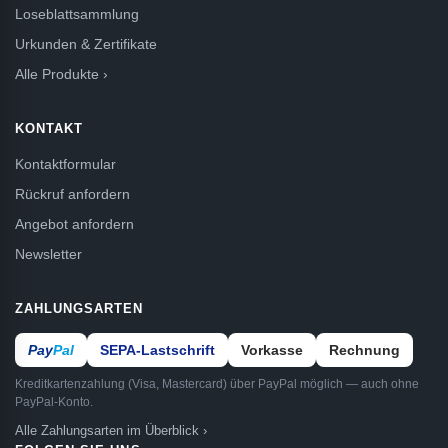
Loseblattsammlung
Urkunden & Zertifikate
Alle Produkte ›
KONTAKT
Kontaktformular
Rückruf anfordern
Angebot anfordern
Newsletter
ZAHLUNGSARTEN
Pay
Pal
SEPA-Lastschrift
Vorkasse
Rechnung
Kreditkartenzahlung (Visa, Mastercard) über PayPal möglich — auch ohne
PayPal-Konto.
Alle Zahlungsarten im Überblick ›