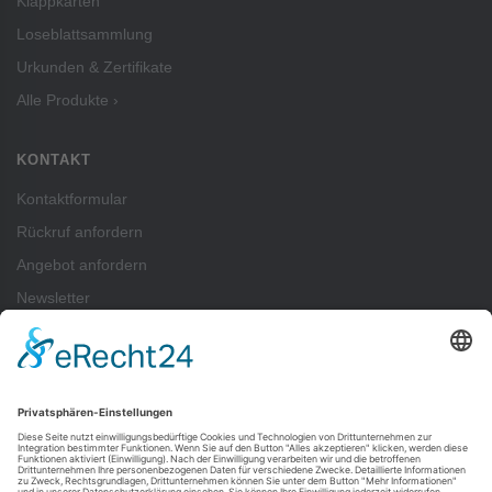
Klappkarten
Loseblattsammlung
Urkunden & Zertifikate
Alle Produkte ›
KONTAKT
Kontaktformular
Rückruf anfordern
Angebot anfordern
Newsletter
ZAHLUNGSARTEN
Pay
Pal
SEPA-Lastschrift
Vorkasse
Rechnung
Kreditkartenzahlung (Visa, Mastercard) über PayPal möglich — auch ohne
PayPal-Konto.