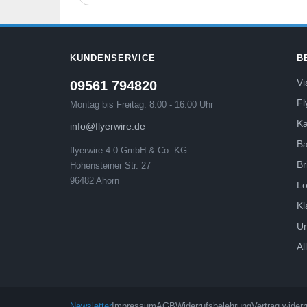
KUNDENSERVICE
B
Vi
09561 794820
Fl
Montag bis Freitag: 8:00 - 16:00 Uhr
Ka
info@flyerwire.de
B
flyerwire 4.0 GmbH & Co. KG
Br
Hohensteiner Str. 27
96482 Ahorn
L
Kl
Ur
Al
Newsletter
Impressum
AGB
Widerrufsbelehrung
Vertrag widerr