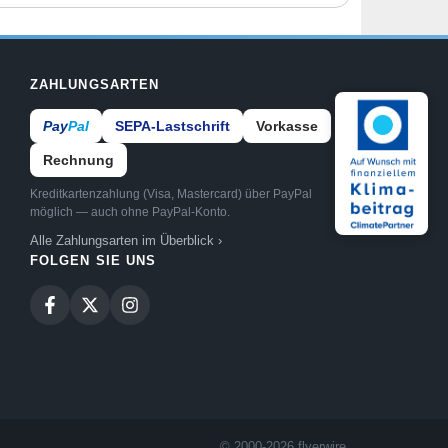
ZAHLUNGSARTEN
Pay
Pal
SEPA-Lastschrift
Vorkasse
Rechnung
Kreditkartenzahlung (Visa, Mastercard) über PayPal
möglich — auch ohne PayPal-Konto.
Alle Zahlungsarten im Überblick ›
FOLGEN SIE UNS
© 2000-2026 flyerwire