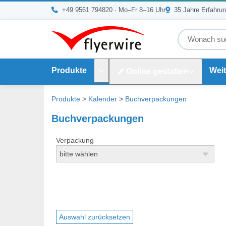
Zum Inhalt springen
+49 9561 794820
· Mo–Fr 8–16 Uhr
35 Jahre Erfahru
Produkte
Weit
Online gestalten
Untermenü Produkte
Produkte
>
Kalender
>
Buchverpackungen
Buchverpackungen
Verpackung
Auswahl zurücksetzen