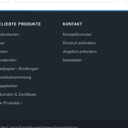
ELIEBTE PRODUKTE
KONTAKT
sitenkarten
Kontaktformular
yer
Rückruf anfordern
rten
Angebot anfordern
anderolen
Newsletter
iefpapier / Briefbogen
oseblattsammlung
appkarten
kunden & Zertifikate
le Produkte ›
ufen
Cookie-Einstellungen
Datenschutzerklärung