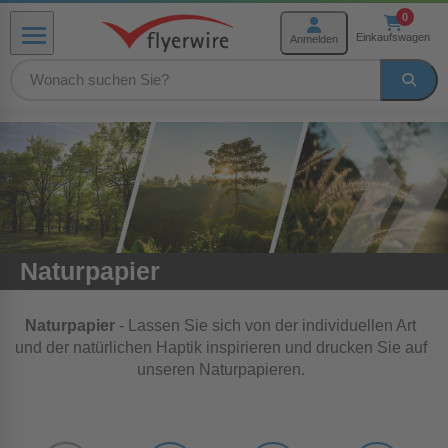
Zum Inhalt springen
0
Einkaufswagen
Anmelden
Menü
rmenü Produkte
menü Weiterverarbeitung
menü Hilfe und Service
Naturpapier
Naturpapier
- Lassen Sie sich von der individuellen Art
und der natürlichen Haptik inspirieren und drucken Sie auf
unseren Naturpapieren.