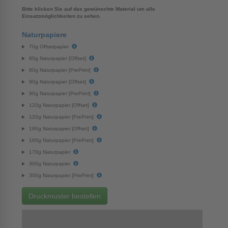
Bitte klicken Sie auf das gewünschte Material um alle
Einsatzmöglichkeiten zu sehen.
Naturpapiere
70g Offsetpapier
80g Naturpapier [Offset]
80g Naturpapier [PrePrint]
90g Naturpapier [Offset]
90g Naturpapier [PrePrint]
120g Naturpapier [Offset]
120g Naturpapier [PrePrint]
160g Naturpapier [Offset]
160g Naturpapier [PrePrint]
170g Naturpapier
300g Naturpapier
300g Naturpapier [PrePrint]
Druckmuster bestellen