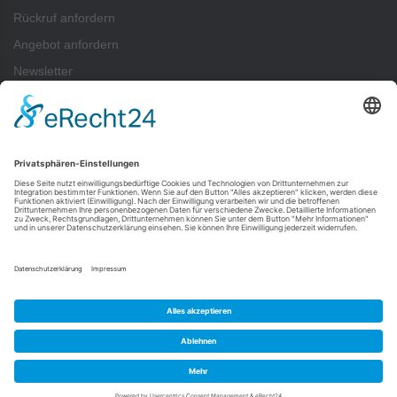
Rückruf anfordern
Angebot anfordern
Newsletter
ZAHLUNGSARTEN
Pay
Pal
SEPA-Lastschrift
Vorkasse
Rechnung
Kreditkartenzahlung (Visa, Mastercard) über PayPal möglich — auch ohne
PayPal-Konto.
Alle Zahlungsarten im Überblick ›
FOLGEN SIE UNS
Newsletter
Impressum
AGB
Widerrufsbelehrung
Vertrag widerrufen
Cookie-Einstellungen
Datenschutzerklärung
© 2000-2026 flyerwire