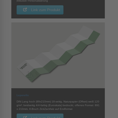
inklusive Personalisierung
Link zum Produkt
Leporello
DIN Lang hoch (99x210mm) 18-seitig, Naturpapier (Offset) weiß 120
g/m², beidseitig 4/4-farbig (Euroskala) bedruckt, offenes Format: 891
x 210mm, 8-Bruch ZickZackfalz auf Endformat
Link zum Produkt