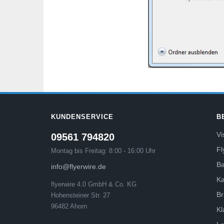
KUNDENSERVICE
B
Vi
09561 794820
Fl
Montag bis Freitag: 8:00 - 16:00 Uhr
B
info@flyerwire.de
Ka
flyerwire 4.0 GmbH & Co. KG
Br
Hohensteiner Str. 27
96482 Ahorn
Kl