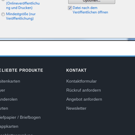
ELIEBTE PRODUKTE
KONTAKT
sitenkarten
Kontaktformular
yer
Rückruf anfordern
anderolen
Angebot anfordern
rten
Newsletter
iefpapier / Briefbogen
appkarten