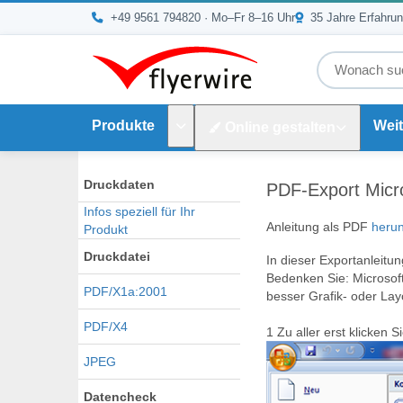
Zum Inhalt springen
+49 9561 794820
· Mo–Fr 8–16 Uhr
35 Jahre Erfahru
Produkte
Weit
Online gestalten
Untermenü Produkte
Druckdaten
PDF-Export Micr
Infos speziell für Ihr
Anleitung als PDF
herun
Produkt
Druckdatei
In dieser Exportanleit
Bedenken Sie:
Microsoft
PDF/X1a:2001
besser Grafik- oder La
PDF/X4
1
Zu aller erst klicken S
JPEG
Datencheck