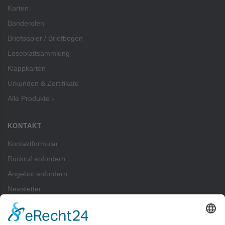
Karten
Banderolen
Briefpapier / Briefbogen
Loseblattsammlung
Klappkarten
Urkunden & Zertifikate
Alle Produkte ›
KONTAKT
Kontaktformular
Rückruf anfordern
Angebot anfordern
Newsletter
ZAHLUNGSARTEN