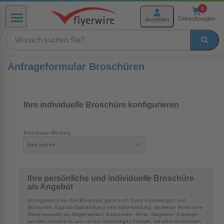
Zum Inhalt springen
0
Einkaufswagen
Anmelden
Menü
rmenü Produkte
Anfrageformular Broschüren
Ihre individuelle Broschüre konfigurieren
menü Weiterverarbeitung
menü Hilfe und Service
Broschüren-Bindung
Ihre persönliche und individuelle Broschüre
als Angebot
Konfigurieren Sie Ihre Broschüre ganz nach Ihren Vorstellungen und
Wünschen. Egal ob Drahtheftung oder Klebebindung, wir bieten Ihnen eine
Riesenauswahl an Möglichkeiten. Broschüren, Hefte, Magazine, Kataloge -
bei allen handelt es sich um ein mehrseitiges Produkt, mit einer bestimmten