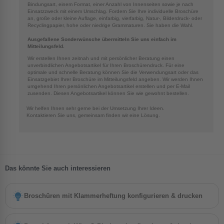
Bindungsart, einem Format, einer Anzahl von Innenseiten sowie je nach
Einsatzzweck mit einem Umschlag. Fordern Sie Ihre individuelle Broschüre
an, große oder kleine Auflage, einfarbig, vierfarbig, Natur-, Bilderdruck- oder
Recyclingpapier, hohe oder niedrige Grammaturen. Sie haben die Wahl.
Ausgefallene Sonderwünsche übermitteln Sie uns einfach im
Mitteilungsfeld.
Wir erstellen Ihnen zeitnah und mit persönlicher Beratung einen
unverbindlichen Angebotsartikel für Ihren Broschürendruck. Für eine
optimale und schnelle Beratung können Sie die Verwendungsart oder das
Einsatzgebiet Ihrer Broschüre im Mitteilungsfeld angeben. Wir werden Ihnen
umgehend Ihren persönlichen Angebotsartikel erstellen und per E-Mail
zusenden. Diesen Angebotsartikel können Sie wie gewohnt bestellen.
Wir helfen Ihnen sehr gerne bei der Umsetzung Ihrer Ideen.
Kontaktieren Sie uns, gemeinsam finden wir eine Lösung.
Das könnte Sie auch interessieren
Broschüren mit Klammerheftung konfigurieren & drucken