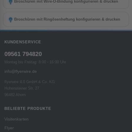
Broschüren mit Wire-O-Bindung konfigurieren & drucken
Broschüren mit Ringösenheftung konfigurieren & drucken
KUNDENSERVICE
09561 794820
Montag bis Freitag: 8:00 - 16:00 Uhr
info@flyerwire.de
flyerwire 4.0 GmbH & Co. KG
Hohensteiner Str. 27
96482 Ahorn
BELIEBTE PRODUKTE
Visitenkarten
Flyer